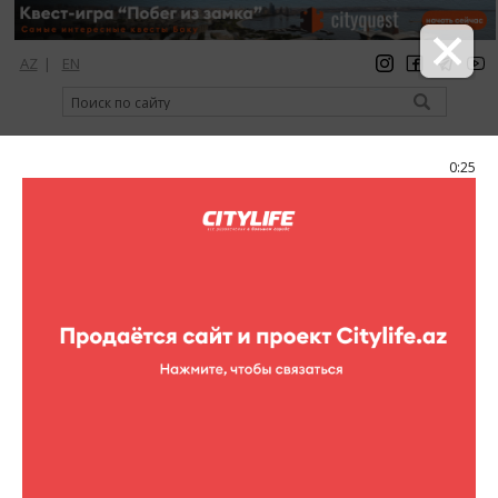
AZ
|
EN
регистрация
вход
Citylife Magazine
0:25
Меню
Каталог
Музеи
Дом-музей Узеира Гаджибекова
Фото
Дом-музей Узеира Гаджибекова
12 фотографий
Дом-музей Узеира Гаджибекова
1
/12