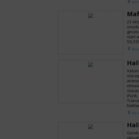
Kn 
Maf
23 okt
unudul
gecəsi
start 
55) 339
Bro
Hal
Xeluin
olaraq
ənənəs
etməsi
olacaq
(Funk,
Trance
NaMan
Kn 
Hal
Gündüz
oktyab