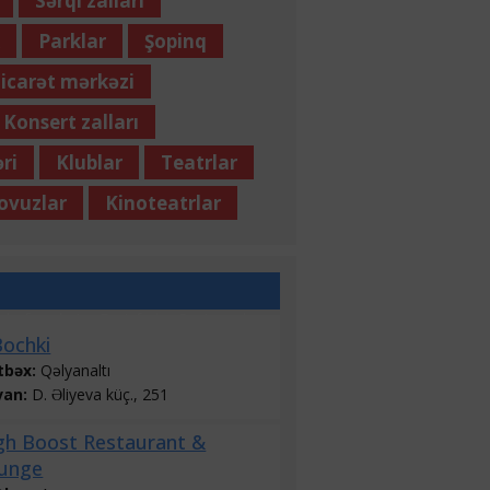
Sərqi zalları
k
Parklar
Şopinq
icarət mərkəzi
Konsert zalları
ri
Klublar
Teatrlar
ovuzlar
Kinoteatrlar
 kofe evləri
Fast-fud
Restoranlar
Bochki
tbəx:
Qəlyanaltı
van:
D. Əliyeva küç., 251
gh Boost Restaurant &
unge