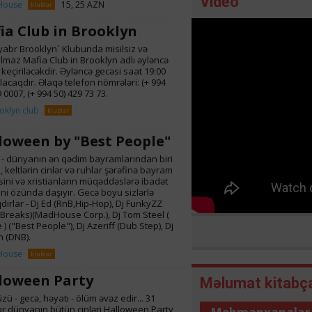
Video
House
15, 25 AZN
klublar
ia Club in Brooklyn
yabr Brooklyn` Klubunda misilsiz və
maz Mafia Club in Brooklyn adlı əyləncə
 keçiriləcəkdir. Əyləncə gecəsi saat 19:00
alacaqdır. Əlaqə telefon nömrələri: (+ 994
 0007, (+ 994 50) 429 73 73.
oklyn club
klublar
loween by "Best People"
 - dünyanın ən qədim bayramlarından biri
, keltlərin cinlər və ruhlar şərəfinə bayram
ini və xristianların müqəddəslərə ibadət
ni özünda daşıyır. Gecə boyu sizlərlə
dırlar - Dj Ed (RnB,Hip-Hop), Dj FunkyZZ
 Breaks)(MadHouse Corp.), Dj Tom Steel (
 ) ("Best People"), Dj Azeriff (Dub Step), Dj
 (DNB).
House
klublar
loween Party
Məlumat kitabç
ü - gecə, həyatı - ölüm əvəz edir... 31
r dünyanın bütün cinləri Halloween Party