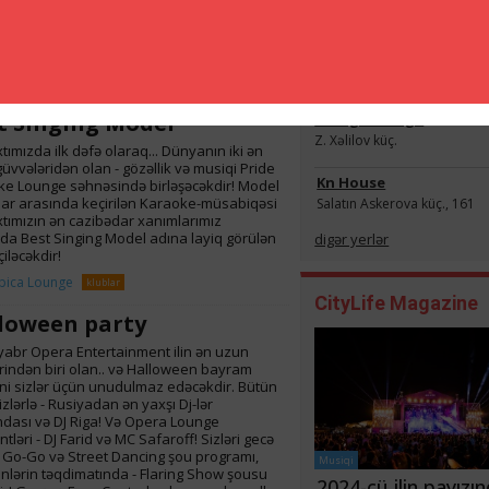
arın dava-dalaşı... Hakimlərin ələ alınması..
fiya hər matçı nəzarət edir! Biz sizləri
arın futbol mafiyasına Bruklin klubuna
The Rock Club
dirik!
Həzi Aslanov küç. 109
oklyn club
klublar
t Singing Model
Garage lounge
Z. Xəlilov küç.
tımızda ilk dəfə olaraq... Dünyanın iki ən
güvvələridən olan - gözəllik və musiqi Pride
Kn House
e Lounge səhnəsində birləşəcəkdir! Model
ar arasında keçirilən Karaoke-müsabiqəsi
Salatın Askerova küç., 161
tımızın ən cazibədar xanımlarımız
da Best Singing Model adına layiq görülən
digər yerlər
çiləcəkdir!
bica Lounge
klublar
CityLife Magazine
loween party
yabr Opera Entertainment ilin ən uzun
rindən biri olan.. və Halloween bayram
ni sizlər üçün unudulmaz edəcəkdir. Bütün
izlərlə - Rusiyadan ən yaxşı Dj-lər
ası və DJ Riga! Və Opera Lounge
tləri - DJ Farid və MC Safaroff! Sizləri gecə
 Go-Go və Street Dancing şou programı,
Musiqi
lərin təqdimatında - Flaring Show şousu
2024-cü ilin payızı