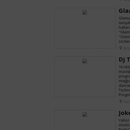
Gla
Glamur,
tanışdı
hallar
"Glamo
"Glamo
sözlər
Bro
Dj 
16 okt
musiqi
program
məşğul 
davran
Techno
Progre
Fac
Jok
Yalnız
misils
Party"