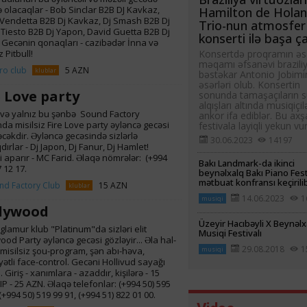
lə olacaqlar - Bob Sinclar B2B DJ Kavkaz,
Hamilton de Hola
Vendetta B2B Dj Kavkaz, Dj Smash B2B Dj
Trio-nun atmosfer
Tiesto B2B Dj Yapon, David Guetta B2B Dj
konserti ilə başa ç
 Gecənin qonaqları - cazibədər İnna və
z Pitbull!
Konsertdə proqramın əs
məqamı əfsanəvi braziliy
ro club
5 AZN
klublar
bəstəkar Antonio Jobimi
əsərləri olub. Konsertin
e Love party
sonunda tamaşaçıların s
alqışları altında musiqiçil
 və yalnız bu şənbə Sound Factory
ankor ifa ediblər. Bu ax
da misilsiz Fire Love party əyləncə gecəsi
festivala layiqli yekun vu
ləcəkdir. Əyləncə gecəsində sizlərlə
30.06.2023
14197
dırlar - Dj Japon, Dj Fanur, Dj Hamlet!
 aparır - MC Farid. Əlaqə nömrələr: (+994
Bakı Landmark-da ikinci
 12 17.
beynəlxalq Bakı Piano Fest
mətbuat konfransı keçirili
nd Factory Club
15 AZN
klublar
14.06.2023
1
musiqi
lywood
Üzeyir Hacıbəyli X Beynəlx
 glamur klub "Platinum"da sizləri elit
Musiqi Festivalı
ood Party əyləncə gecəsi gözləyir... Əla hal-
29.08.2018
1
 misilsiz şou-program, şən abı-həva,
musiqi
yətli face-control. Gecəni Hollivud sayağı
. Giriş - xanımlara - azaddır, kişilərə - 15
IP - 25 AZN. Əlaqə telefonlar: (+994 50) 595
(+994 50) 519 99 91, (+994 51) 822 01 00.