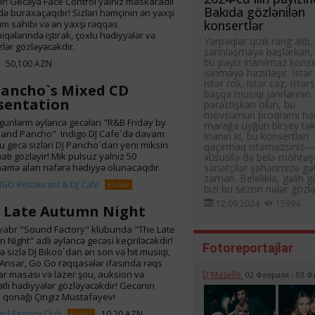
ir! Gecəyə Face Control yalnız maskaradlı
Bakıda gözlənilən
ə buraxaçaqdır! Sizləri həmçinin ən yaxşı
konsertlər
m sahibi və ən yaxşı rəqqas
qələrində iştirak, çoxlu hədiyyələr və
Yarpaqlar qızılı rəng alıb
zlər gözləyəcəkdir.
sərinləşməyə başlarkən,
bu payız inanılmaz konse
50,100 AZN
isinməyə hazırlaşır. İstər
istər rok, istər caz, istər
Pancho`s Mixed CD
başqa musiqi janrlarının
sentation
pərəstişkarı olun, bu
mövsümün proqramı hə
ünlərin əyləncə gecələri "R&B Friday by
marağa uyğun birşey təkli
 and Pancho" Indigo DJ Cafe`də davam
İnanın ki, bu konsertləri
Bu gecə sizləri DJ Pancho`dan yeni miksin
qaçırmaq istəməzsiniz
atı gözləyir! Mik pulsuz yalnız 50
xüsusilə də belə möhtə
amə alan nəfərə hədiyyə olunacaqdır.
sənətçilər şəhərimizə gəl
zaman. Beləliklə, gəlin 
IGO Restaurant & DJ Cafe
klublar
bizi bu sezon nələr gözlə
12.09.2024
15994
 Late Autumn Night
yabr "Sound Factory" klubunda "The Late
 Night" adlı əyləncə gecəsi keçiriləcəkdir!
Fotoreportajlar
 sizlə DJ Bikoo`dan ən son və hit musiqi,
Ansar, Go Go rəqqasələr ifasında rəqs
ar masası və lazer şou, auksion və
D'Maselle
02 Февраля - 03 
tli hədiyyələr gözləyəcəkdir! Gecənin
 qonağı Çingiz Mustafayev!
nd Factory Club
10,20 AZN
klublar