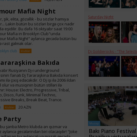
mour Mafia Night
Saturday Night
 şik, elita, gözəllik - bu sözlər hamıya
r... Lakin bütün bu sözləri birgə çox nadir
da eşidilir. Bu dəfə 16 oktyabr saat 19:00
ur Mafia in Brooklyn Club"unda
ur Mafia Night" əyləncə gecədə bütün bu
ə rast gəlmək olar.
oklyn club
klublar
Dj Goldierocks - "The Select
Tararaşkina Bakıda
yabr Rusiyanın Dj-i underground
sinin fanatı Dj Tararaşkina Bakıda konsert
ı ilə çıxış edəcəkdir. O Dj işi ilə 2006 ildən
olur və musiqinin bütün stilləri ilə
ır: House: Electro, Progressive, Tribal,
, Disco, Funk, Minimal Techno,
ssive Breaks, Break Beat, Trance.
e
20 AZN
klublar
e Party
Musiqi
 bu şənbə Metro klubda ən qızmar və
Bakı Piano Festiva
iz əyləncə gecələrindən biri olacaqdır! "Joke
Braziliya virtuozlar
 adlanan bu əyləncəli və məzəli gecədə