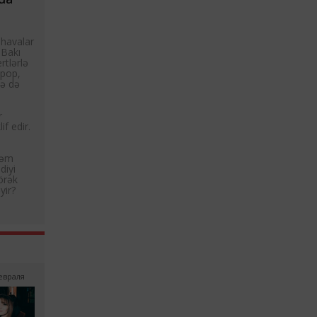
, havalar
 Bakı
rtlərlə
 pop,
sə də
r
f edir.
—
şəm
diyi
görək
yir?
Февраля