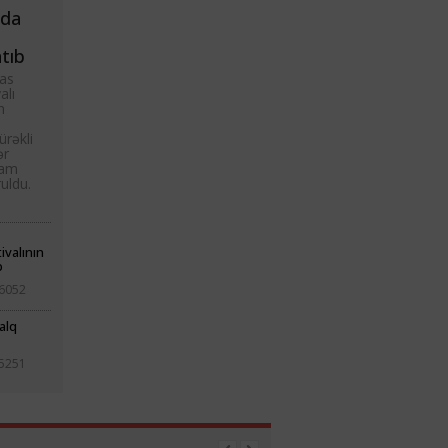
nda
atıb
as
alı
n
ürəkli
ər
şam
ruldu.
ivalının
b
6052
alq
5251