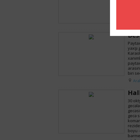
Fanatl
İndi ma
fanatl
dəvət e
Bro
Bes
Paytax
yaxşı 
Karaok
xanıml
paytax
arasın
biri se
Ara
Hal
30 okt
gecələ
gecəsi
gecə s
komand
reziden
boyu -
barmen