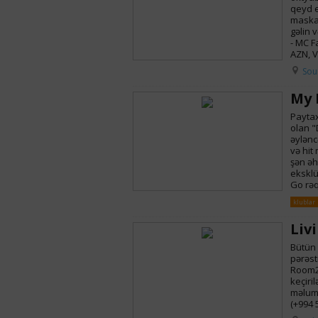
qeyd e
maskar
gəlin v
- MC F
AZN, V
Sou
My 
Paytax
olan "
əylənc
və hit
şən əh
eksklü
Go rəq
klublar
Liv
Bütün 
pərəst
Room2 
keçiri
məluma
(+994 