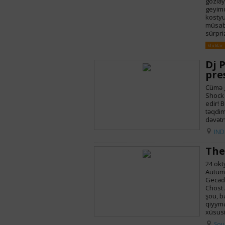
gözləy
geyimd
kostyu
müsabi
sürpri
klublar
Dj 
pre
Cümə g
Shock
edir! 
təqdim
dəvətn
IND
The
24 okt
Autumn
Gecədə
Chost 
şou, b
qiyymə
xüsusi
Sou