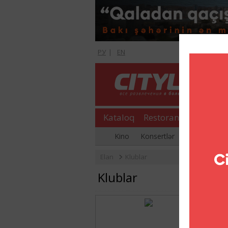
РУ
|
EN
Kataloq
Restoranlar
Şopinq
Kino
Konsertlər
Əyləncə gecə
Elan
Klublar
Klublar
Foo
Siz nə
Bukmek