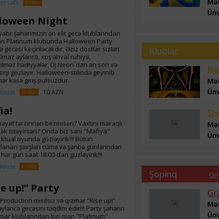
Mə
et cafe
klublar
Ün
loween Night
yabr şəhərimizin ən elit gecə klublarından
lan Platinum klubunda Halloween Party
 gecəsi keçiriləcəkdir. Əziz dostlar sizləri
Klublar
maz əyləncə, xoş əhval ruhiyə,
ilməz hədiyyələr, Dj Neon`dan ən son və
Bil
siqi gözləyir. Halloween-stilində geyinib
hər kəsə giriş pulsuzdur.
Mə
Ün
House
10 AZN
klublar
ia!
Sh
əyat tərzinnən bezmisən? Vaxtını maraqlı
Mə
ək istəyirsən? Onda biz səni "Mafiya"
Ün
kktual oyunda gözləyirik!!! Bütün
anan şəxşləri cümə və şənbə günlərindən
hər gün saat 18:00-dan güzləyirik!!!
House
klublar
Şopinq
Ge
se up!” Party
Gr
Production misilsiz və qızmar “Rise up!”
Mə
əyləncə gecəsini təqdim edir!!! Party şəhərin
Ün
mar klublarından biri olan "Platinum"