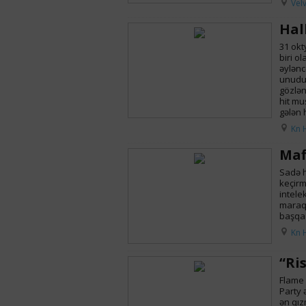
Velv
Hal
31 okt
biri o
əyləncə
unudul
gözlən
hit mu
gələn 
Kn 
Maf
Sadə h
keçirm
intele
maraql
başqa 
Kn 
“Ri
Flame 
Party 
ən qız