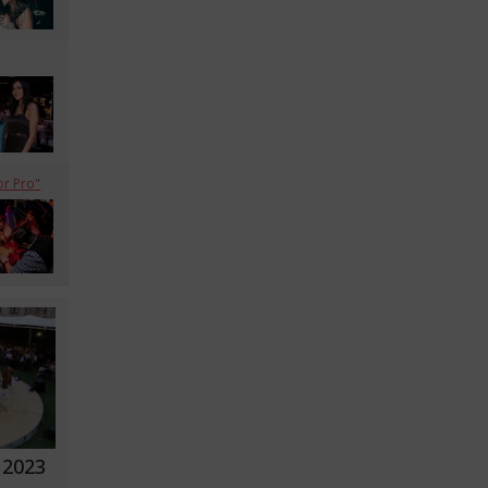
or Pro"
l 2023
ı