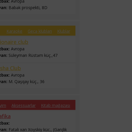
tbəx:
Avropa
van:
Babək prospekti, 8D
Karaoke
Gecə klubları
Klublar
lionaire club
tbəx:
Avropa
van:
Süleyman Rüstəm küç.,47
isha Club
tbəx:
Avropa
van:
M. Qaşqay küç., 36
yim
Aksessuarlar
Kitab mağazası
afika
tbəx:
van:
Fətəli xan Xoyskiy küc., (Ganjlik