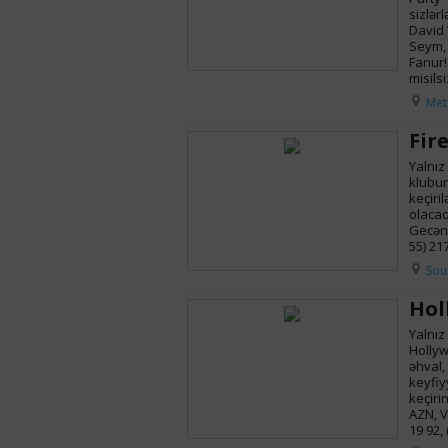
sizlər
David 
Seym, 
Fanur!
misilsi
Met
Fir
Yalnız
klubun
keçiri
olacaq
Gecəni
55) 217
Sou
Hol
Yalnız
Hollyw
əhval,
keyfiy
keçirin
AZN, V
19 92, 