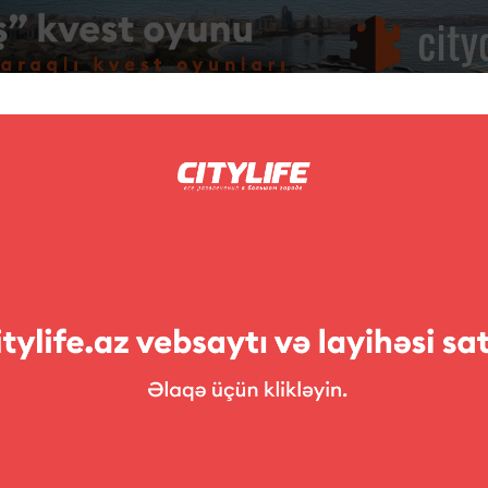
Foto
Müsabiqələr
ləri
Sərgilər
Teatr
Uşaqlara
Klublar
tball Mafia Day
vaxsa Futbol Mafiyası terminin eşitmisiniz?
er kontoralarında mübahisələr...