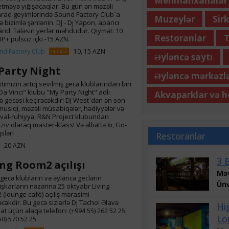
Mehmanxanalar
tməyə yığışaçaqlar. Bu gün ən məzəli
ad geyimlərində Sound Factory Club`a
Muzeylər
Sir
ə bizimlə şənlənin. DJ - Dj Yapon, aparıcı
arid. Tələsin yerlər məhdudur. Qiymət: 10
Restoranlar
T
IP+ pulsuz içki -15 AZN.
nd Factory Club
10, 15 AZN
klublar
Əyləncə saytı
Party Night
Əyləncə mərkəzlə
tımızın artıq sevilmiş gecə klublarından biri
Da Vinci" klubu "My Party Night" adlı
Akvaparklar və h
ə gecəsi keçirəcəkdir! DJ West`dən ən son
 musiqi, məzəli müsabiqələr, hədiyyələr və
val-ruhiyyə, R&N Project klubundan
ziv olaraq master-klass! Və əlbəttə ki, Go-
slər!
Restoranlar
20 AZN
Kafe və
3 
ing Room2 açılışı
Mə
gecə klubların və əyləncə geclərin
Ün
işkarların nəzərinə 25 oktyabr Living
(lounge café) açılış mərasimi
ləcəkdir. Bu gecə sizlərlə Dj Tacho! Əlavə
Hi
t üçün əlaqə telefon: (+994 55) 262 52 25,
Lo
50) 570 52 25.