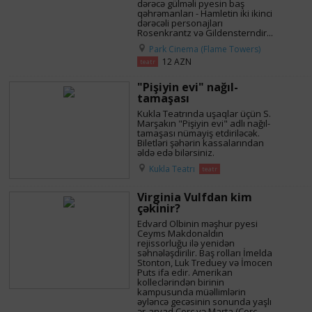
dərəcə gülməli pyesin baş
qəhrəmanları - Hamletin iki ikinci
dərəcəli personajları
Rosenkrantz və Gildensterndir...
Park Cinema (Flame Towers)
12 AZN
teatr
"Pişiyin evi" nağıl-
tamaşası
Kukla Teatrında uşaqlar üçün S.
Marşakın "Pişiyin evi" adlı nağıl-
tamaşası nümayiş etdiriləcək.
Biletləri şəhərin kassalarından
əldə edə bilərsiniz.
Kukla Teatrı
teatr
Virginia Vulfdan kim
çəkinir?
Edvard Olbinin məşhur pyesi
Ceyms Makdonaldın
rejissorluğu ilə yenidən
səhnələşdirilir. Baş rolları İmelda
Stonton, Luk Treduey və İmocen
Puts ifa edir. Amerikan
kolleclərindən birinin
kampusunda müəllimlərin
əyləncə gecəsinin sonunda yaşlı
ər-arvad Corc və Marta (Corc