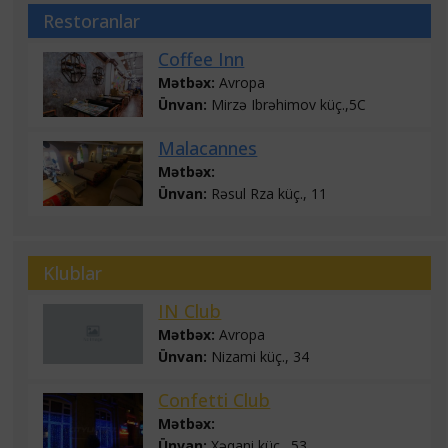
Restoranlar
Coffee Inn
Mətbəx:
Avropa
Ünvan:
Mirzə Ibrəhimov küç.,5C
Malacannes
Mətbəx:
Ünvan:
Rəsul Rza küç., 11
Klublar
IN Club
Mətbəx:
Avropa
Ünvan:
Nizami küç., 34
Confetti Club
Mətbəx:
Ünvan:
Xəqani küç., 53