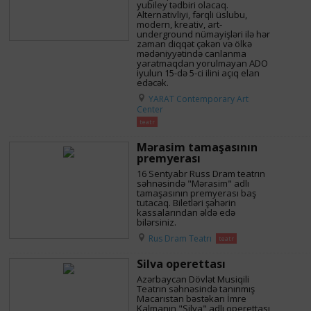
yubiley tədbiri olacaq.
Alternativliyi, fərqli üslubu,
modern, kreativ, art-
underground nümayişləri ilə hər
zaman diqqət çəkən və ölkə
mədəniyyətində canlanma
yaratmaqdan yorulmayan ADO
iyulun 15-də 5-ci ilini açıq elan
edəcək.
YARAT Contemporary Art
Center
teatr
Mərasim tamaşasının
premyerası
16 Sentyabr Russ Dram teatrın
səhnəsində "Mərasim" adlı
tamaşasının premyerası baş
tutacaq. Biletləri şəhərin
kassalarından əldə edə
bilərsiniz.
Rus Dram Teatrı
teatr
Silva operettası
Azərbaycan Dövlət Musiqili
Teatrın səhnəsində tanınmış
Macarıstan bəstəkarı İmre
Kalmanın "Silva" adlı operettası