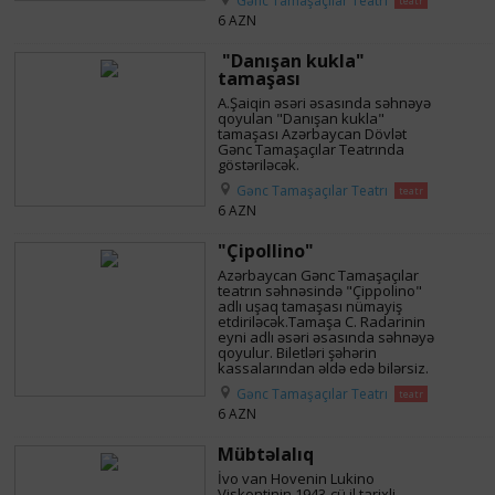
Gənc Tamaşaçılar Teatrı
teatr
6 AZN
"Danışan kukla"
tamaşası
A.Şaiqin əsəri əsasında səhnəyə
qoyulan "Danışan kukla"
tamaşası Azərbaycan Dövlət
Gənc Tamaşaçılar Teatrında
göstəriləcək.
Gənc Tamaşaçılar Teatrı
teatr
6 AZN
"Çipollino"
Azərbaycan Gənc Tamaşaçılar
teatrın səhnəsində "Çippolino"
adlı uşaq tamaşası nümayiş
etdiriləcək.Tamaşa C. Radarinin
eyni adlı əsəri əsasında səhnəyə
qoyulur. Biletləri şəhərin
kassalarından əldə edə bilərsiz.
Gənc Tamaşaçılar Teatrı
teatr
6 AZN
Mübtəlalıq
İvo van Hovenin Lukino
Viskontinin 1943-cü il tarixli