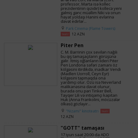
professor, Marta isə kollec
prezidentinin qızıdır) kollecə yeni
gəlmiş gənc müəllim Niki və onun
həyat yoldaşı Hanini evlərinə
dəvət edirlər...
Park Cinema (Flame Towers)
12 AZN
teatr
Piter Pen
С. M. Barrinin çox sevilən nağılı
bu qış tamaşaçıların görüşünə
gəlir. İtmiş oğlanların lideri Piter
Pen Londona səfəri zamanı öz
kölgəsini itirdikdə, inadkar Vendi
(Madlen Uorroll, Ceyn Eyr)
kölgəsini tapmaqda ona
yardımçı olur. Özü isə Neverland
malikanəsinə dəvət olunur,
burada onu pəri Tinker Bell,
Tayqer Lili və intiqamçı kapitan
Huk (Anna Frankolini, möcüzələr
ölkəsi) gözləyir...
"Nizami" kinoteatrı
teatr
12 AZN
"GOTT" tamaşası
17 iyun saat 20:00-da ADO