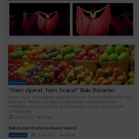
Mədəniyyət
“Həm ziyarət, həm ticarət” Bakı Bazarları
Eviniz üçün axtardığınız şeylərin çoxunu Bakı bazarlarında tapa
bilərsiniz. Almaq istədiyiniz məhsulların siyahısını tərtib
etdikdən sonra bazarlara gəlib buradan onları almaq çətin
olmayacaq.
08.05.2023
44062
Bakıda olan 8 tarixi və müasir məscid
20.04.2023
44598
mədəniyyət