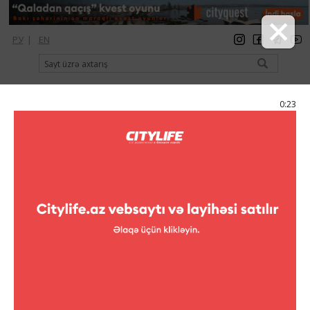
РУ
|
EN
qeydiyyat
giriş
Citylife Magazine
0:22
Menyu
Elan
Teatr
Teatr
“Qaraca qız” tamaşası
Dövlət Gənc Tamaşaçılar
Teatrında “Qaraca qız” adlı
uşaqlar üçün nağıl
səhnələşdirilir. Qeyd edək ki, iki
hissəli dram Suleyman Sani