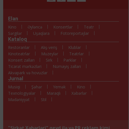
Elan
Kino
Əyləncə
Konsertlər
Teatr
Sərgilər
Uşaqlara
Fotoreportajlar
Kataloq
Restoranlar
Alış-veriş
Klublar
Kinoteatrlar
Muzeylər
Teatrlar
Konsert zalları
Sirk
Parklar
Ticarət mərkəzləri
Nümayiş zalları
Akvapark və hovuzlar
Jurnal
Musiqi
Şəhər
Yemək
Kino
Texnologiyalar
Maraqlı
Xəbərlər
Mədəniyyət
Stil
"Şirkət Xəbərləri" qeyd ilə və PR reklam kimi