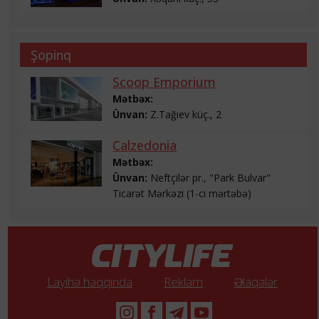
Şopinq
Scoop Emporium
Mətbəx:
Ünvan:
Z.Tağıev küç., 2
Calzedonia
Mətbəx:
Ünvan:
Neftçilər pr., "Park Bulvar"
Ticarət Mərkəzi (1-ci mərtəbə)
Layihə haqqında
Reklam
Əlaqələr