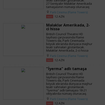
teatr səhnələri göstəriləcək.
27 Sentyabr Mələklər Amerikada
tamaşasının nümaişi olunacaq
Park Cinema (Flame Towers)
12 AZN
teatr
Mələklər Amerikada, 2-
ci hissə
British Council Theatre HD
layihəsi çərçivəsində Flame
Towers-də, Park Cinemada
böyük ekranda dünyaca məşhur
teatr səhnələri göstəriləcək.
Mələklər Amerikada, 2-ci hissə
Park Cinema (Flame Towers)
12 AZN
teatr
"İyerma" adlı tamaşa
British Council Theatre HD
layihəsi çərçivəsində Flame
Towers-də, Park Cinemada
böyük ekranda dünyaca məşhur
teatr səhnələri göstəriləcək.
"İyerma" adlı tamaşası 18-21
oktyabrda nümaiş olunacaq.
Park Cinema (Flame Towers)
12 AZN
teatr