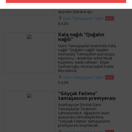
Axundov və Abdulla Şaiqin eyni
adlı əsəri əsasında
qoyulur.Qaraca qız
Gənc Tamaşaçılar Teatrı
teatr
6 AZN
Xalq nağılı “Qoğalın
nağılı”
Gənc Tamaşaçılar teatrında Xalq
nağılı “Qoğalın nağılı” təqdim
olunacaq. Tamaşanın quruluşçu
rejissoru - əməkdar artist Nicat
Kazımov, bədii rəhbəri - Elşən
Sarhanoglu, musiqi təşkili İradə
Muradova
Gənc Tamaşaçılar Teatrı
teatr
5 AZN
"Göyçək Fatimə"
tamaşasının premyerası
Azərbaycan Dövlət Gənc
Tamaşaçılar Teatrının
səhnəsində K. Ağayevin əsəri
əsasında səhnələşdirilmiş
"Göyçək Fatimə" tamaşasının
premyerası keçiriləcək.