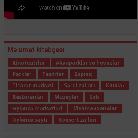
Məlumat kitabçası
Kinoteatrlar
Akvaparklar və hovuzlar
Parklar
Teatrlar
Şopinq
Ticarət mərkəzi
Sərqi zalları
Klublar
Restoranlar
Muzeylər
Sirk
Əyləncə mərkəzləri
Mehmanxanalar
Əyləncə saytı
Konsert zalları