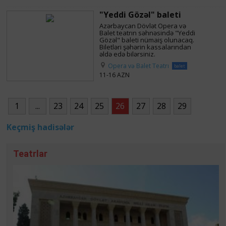
"Yeddi Gözəl" baleti
Azərbaycan Dövlət Opera və
Balet teatrın səhnəsində "Yeddi
Gözəl" baleti nümaiş olunacaq.
Biletləri şəhərin kassalarından
əldə edə bilərsiniz.
Opera və Balet Teatrı
balet
11-16 AZN
1
...
23
24
25
26
27
28
29
Keçmiş hadisələr
Teatrlar