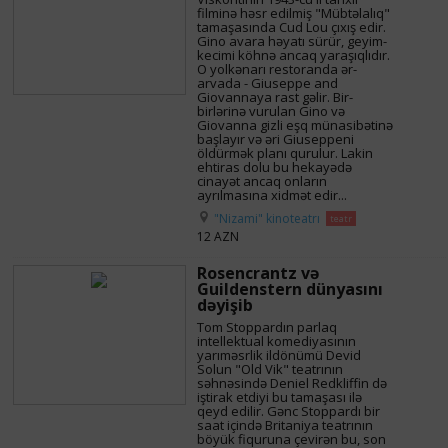
filminə həsr edilmiş "Mübtəlalıq"
tamaşasında Cud Lou çıxış edir.
Gino avara həyatı sürür, geyim-
kecimi köhnə ancaq yaraşıqlıdır.
O yolkənarı restoranda ər-
arvada - Giuseppe and
Giovannaya rast gəlir. Bir-
birlərinə vurulan Gino və
Giovanna gizli eşq münasibətinə
başlayır və əri Giuseppeni
öldürmək planı qurulur. Lakin
ehtiras dolu bu hekayədə
cinayət ancaq onların
ayrılmasına xidmət edir...
"Nizami" kinoteatrı
teatr
12 AZN
Rosencrantz və
Guildenstern dünyasını
dəyişib
Tom Stoppardın parlaq
intellektual komediyasının
yarıməsrlik ildönümü Devid
Solun "Old Vik" teatrının
səhnəsində Deniel Redkliffin də
iştirak etdiyi bu tamaşası ilə
qeyd edilir. Gənc Stoppardı bir
saat içində Britaniya teatrının
böyük fiquruna çevirən bu, son