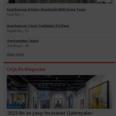
Azərbaycan Dövlət Akademik Milli Dram Teatr
Fizuli küç., 1
Azərbaycan Teatr Xadimləri İttifaqi
Xəgani küç., 10
Pantomima Teatrı
Azadlıq pr., 49
digər yerlər
CityLife Magazine
Mədəniyyət
2023 ilin ən yaxşı İncəsənət Qalereyaları