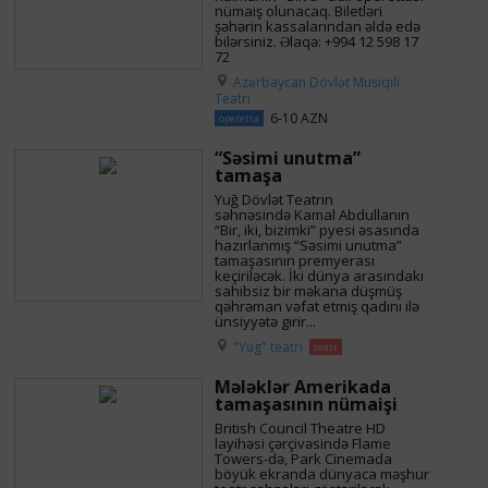
nümaiş olunacaq. Biletləri
şəhərin kassalarından əldə edə
bilərsiniz. Əlaqə: +994 12 598 17
72
Azərbaycan Dövlət Musiqili
Teatrı
6-10 AZN
operetta
“Səsimi unutma”
tamaşa
Yuğ Dövlət Teatrın
səhnəsində Kamal Abdullanın
“Bir, iki, bizimki” pyesi əsasında
hazırlanmış “Səsimi unutma”
tamaşasının premyerası
keçiriləcək. İki dünya arasındakı
sahibsiz bir məkana düşmüş
qəhrəman vəfat etmiş qadını ilə
ünsiyyətə girir...
"Yug" teatrı
teatr
Mələklər Amerikada
tamaşasının nümaişi
British Council Theatre HD
layihəsi çərçivəsində Flame
Towers-də, Park Cinemada
böyük ekranda dünyaca məşhur