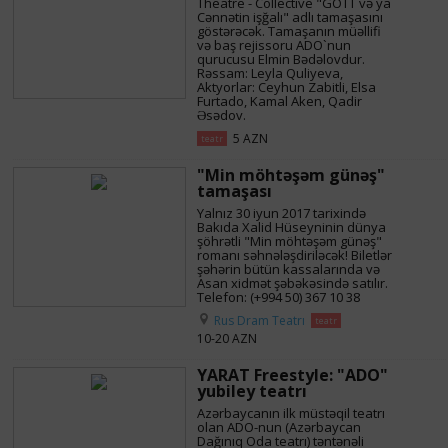
Theatre - Collective "GOTT və ya
Cənnətin işğalı" adlı tamaşasını
göstərəcək. Tamaşanın müəllifi
və baş rejissoru ADO`nun
qurucusu Elmin Bədəlovdur.
Rəssam: Leyla Quliyeva,
Aktyorlar: Ceyhun Zabitli, Elsa
Furtado, Kamal Aken, Qadir
Əsədov.
5 AZN
teatr
"Min möhtəşəm günəş"
tamaşası
Yalnız 30 iyun 2017 tarixində
Bakıda Xalid Hüseyninin dünya
şöhrətli "Min möhtəşəm günəş"
romanı səhnələşdiriləcək! Biletlər
şəhərin bütün kassalarında və
Asan xidmət şəbəkəsində satılır.
Telefon: (+994 50) 367 10 38
Rus Dram Teatrı
teatr
10-20 AZN
YARAT Freestyle: "ADO"
yubiley teatrı
Azərbaycanın ilk müstəqil teatrı
olan ADO-nun (Azərbaycan
Dağınıq Oda teatrı) təntənəli