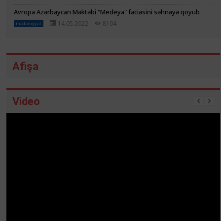
Avropa Azərbaycan Məktəbi "Medeya" faciəsini səhnəyə qoyub
14.05.2022
8104
mədəniyyət
Afişa
Video