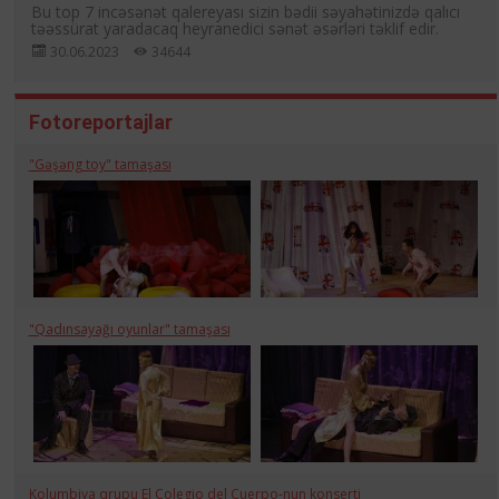
Bu top 7 incəsənət qalereyası sizin bədii səyahətinizdə qalıcı
təəssürat yaradacaq heyranedici sənət əsərləri təklif edir.
30.06.2023
34644
Fotoreportajlar
"Gəşəng toy" tamaşası
"Qadınsayağı oyunlar" tamaşası
Kolumbiya qrupu El Colegio del Cuerpo-nun konserti