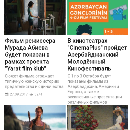
Фильм режиссера
В кинотеатрах
Мурада Абиева
"CinemaPlus" пройдет
будет показан в
Азербайджанский
рамках проекта
Молодёжный
"Yarat film klub"
Кинофестиваль
Сюжет фильма отражает
С 1 по 3 Октября будут
типичную женскую историю
показаны фильмы из
предательства и одиночества.
Азербайджана, Америки и
Европы, а также
27.09.2017
3241
эксклюзивные презентации
различных фильмов
25.09.2017
3250