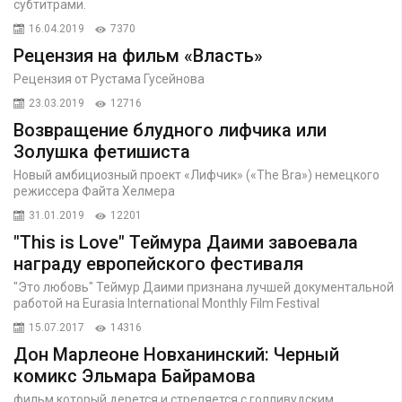
субтитрами.
16.04.2019
7370
Рецензия на фильм «Власть»
Рецензия от Рустама Гусейнова
23.03.2019
12716
Возвращение блудного лифчика или
Золушка фетишиста
Новый амбициозный проект «Лифчик» («The Bra») немецкого
режиссера Файта Хелмера
31.01.2019
12201
"This is Love" Теймура Даими завоевала
награду европейского фестиваля
"Это любовь" Теймур Даими признана лучшей документальной
работой на Eurasia International Monthly Film Festival
15.07.2017
14316
Дон Марлеоне Новханинский: Черный
комикс Эльмара Байрамова
фильм который дерется и стреляется с голливудским