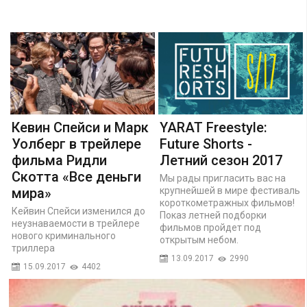
Кевин Спейси и Марк
YARAT Freestyle:
Уолберг в трейлере
Future Shorts -
фильма Ридли
Летний сезон 2017
Скотта «Все деньги
Мы рады пригласить вас на
мира»
крупнейшей в мире фестиваль
короткометражных фильмов!
Кейвин Спейси изменился до
Показ летней подборки
неузнаваемости в трейлере
фильмов пройдет под
нового криминального
открытым небом.
триллера
13.09.2017
2990
15.09.2017
4402