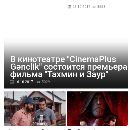
23.10.2017
3653
В кинотеатре "CinemaPlus
Gənclik" состоится премьера
фильма "Тахмин и Заур"
16.10.2017
5029