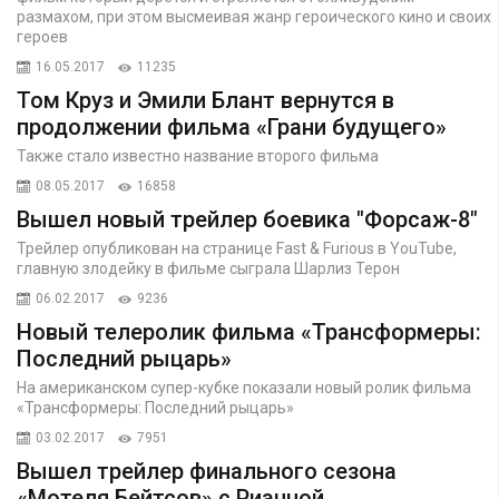
размахом, при этом высмеивая жанр героического кино и своих
героев
16.05.2017
11235
Том Круз и Эмили Блант вернутся в
продолжении фильма «Грани будущего»
Также стало известно название второго фильма
08.05.2017
16858
Вышел новый трейлер боевика "Форсаж-8"
Трейлер опубликован на странице Fast & Furious в YouTube,
главную злодейку в фильме сыграла Шарлиз Терон
06.02.2017
9236
Новый телеролик фильма «Трансформеры:
Последний рыцарь»
На американском супер-кубке показали новый ролик фильма
«Трансформеры: Последний рыцарь»
03.02.2017
7951
Вышел трейлер финального сезона
«Мотеля Бейтсов» с Рианной