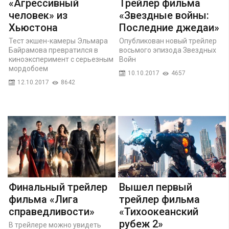
«Агрессивный
Трейлер фильма
человек» из
«Звездные войны:
Хьюстона
Последние джедаи»
Тест экшен-камеры Эльмара
Опубликован новый трейлер
Байрамова превратился в
восьмого эпизода Звездных
киноэксперимент с серьезным
Войн
мордобоем
10.10.2017
4657
12.10.2017
8642
Финальный трейлер
Вышел первый
фильма «Лига
трейлер фильма
справедливости»
«Тихоокеанский
рубеж 2»
В трейлере можно увидеть