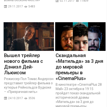
02.11.2017
11809
29.11.2017
5483
Вышел трейлер
Скандальная
нового фильма с
«Матильда» за 3 дня
Дэниэл Дей-
до мировой
Льюисом
премьеры в
«CinemaPlus»
Режиссер Пол Томас Андерсон
представил трейлер фильма о
В кинотеатре «CinemaPlus 28
кутюрье Рейнольдсе Вудкоке
Mall» 23 октября в 19:15
– «Призрачная нить»
пройдет показ скандальной
исторической драмы
24.10.2017
3536
«Матильда» за 3 дня до
мировой премьеры.