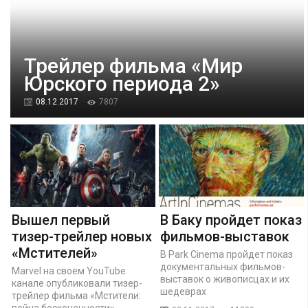
Трейлер фильма «Мир
Юрского периода 2»
08.12.2017
7807
Вышел первый
В Баку пройдет показ
тизер-трейлер новых
фильмов-выставок
«Мстителей»
В Park Cinema пройдет показ
документальных фильмов-
Marvel на своем YouTube
выставок о живописцах и их
канале опубликовали тизер-
шедеврах
трейлер фильма «Мстители:
война бесконечности»