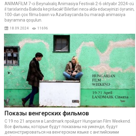
ANİMAFİLM 7-ci Beynəlxalq Animasiya Festivalı 2-6 oktyabr 2024-cü
il tarixlərində Bakıda keçiriləcək! Biletləri necə əldə edəcəyinizi öyrənin,
100-dən çox filmə baxın və Azərbaycanda bu maraqlı animasiya
bayramına qoşulun.
18.09.2024
11696
Показы венгерских фильмов
С 19 по 21 апреля в Landmark пройдет Hungarian Film Weekend.
Все фильмы, которые будут показаны на уикенде, будут
демонстрироваться на венгерском языке с английскими