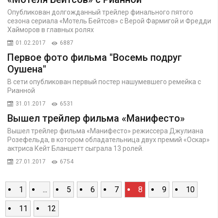
Опубликован долгожданный трейлер финального пятого
сезона сериала «Мотель Бейтсов» с Верой Фармигой и Фредди
Хайморов в главных ролях
01.02.2017
6887
Первое фото фильма "Восемь подруг
Оушена"
В сети опубликован первый постер нашумевшего ремейка с
Рианной
31.01.2017
6531
Вышел трейлер фильма «Манифесто»
Вышел трейлер фильма «Манифесто» режиссера Джулиана
Розефельда, в котором обладательница двух премий «Оскар»
актриса Кейт Бланшетт сыграла 13 ролей.
27.01.2017
6754
1
...
5
6
7
8
9
10
11
12