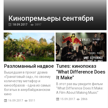
Кинопремьеры сентября
18.09.2017
3897
Разломанный надвое
Tunes: кинопоказ
"What Difference Does
Вышедшая в прокат драма
«Гранатовый сад», по своему
It Make"
количеству метафор и
В этот раз вы увидите фильм
кинообразов - одна из самых
"What Difference Does It Make:
богатых в азербайджанском
A Film About Making Music"
кино
15.09.2017
2866
16.09.2017
5511