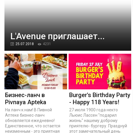
L'Avenue приглашает...
25.07.2018
4231
Бизнес-ланч в
Burger's Birthday Party
Pivnaya Apteka
- Happy 118 Years!
На ланч к нам! В Пивной
27 июля 1900 года некто
Аптеке бизнес-ланч
Льюис Лассен "подарил
обновляется ежедневно!
жизнь" нашему доброму
Единственное, что остается
приятелю- бургеру. Празднуй
неизменным - это приятная
этот замечательный день