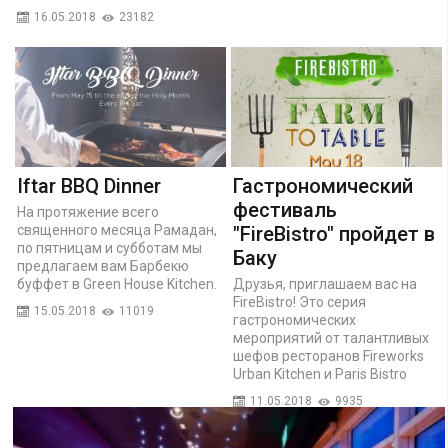
16.05.2018
23182
Iftar BBQ Dinner
Гастрономический
фестиваль
На протяжение всего
священного месяца Рамадан,
"FireBistro" пройдет в
по пятницам и субботам мы
Баку
предлагаем вам Барбекю
буффет в Green House Kitchen.
Друзья, приглашаем вас на
FireBistro! Это серия
15.05.2018
11019
гастрономических
мероприятий от талантливых
шефов ресторанов Fireworks
Urban Kitchen и Paris Bistro
11.05.2018
9935