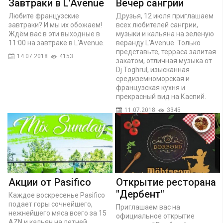
Завтраки в L'Avenue
Вечер сангрии
Любите французские
Друзья, 12 июля приглашаем
завтраки? И мы их обожаем!
всех любителей сангрии,
Ждём вас в эти выходные в
музыки и кальяна на зеленую
11:00 на завтраке в L'Avenue.
веранду L'Avenue. Только
представьте, терраса залитая
14.07.2018
4153
закатом, отличная музыка от
Dj Toghrul, изысканная
средиземноморская и
французская кухня и
прекрасный вид на Каспий.
11.07.2018
3345
Акции от Pasifico
Открытие ресторана
"Дербент"
Каждое воскресенье Pasifico
подает горы сочнейшего,
Приглашаем вас на
нежнейшего мяса всего за 15
официальное открытие
AZN и кальян на летней