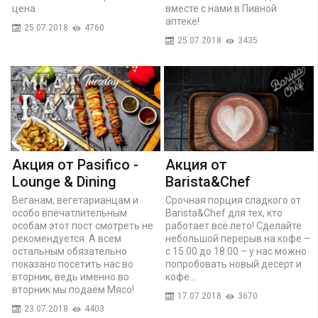
цена.
вместе с нами в Пивной
аптеке!
25.07.2018
4760
25.07.2018
3435
Акция от Pasifico -
Акция от
Lounge & Dining
Barista&Chef
Веганам, вегетарианцам и
Срочная порция сладкого от
особо впечатлительным
Barista&Chef для тех, кто
особам этот пост смотреть не
работает всё лето! Сделайте
рекомендуется. А всем
небольшой перерыв на кофе –
остальным обязательно
с 15:00 до 18:00 – у нас можно
показано посетить нас во
попробовать новый десерт и
вторник, ведь именно во
кофе...
вторник мы подаём Мясо!
17.07.2018
3670
23.07.2018
4403