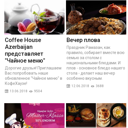
Coffee House
Вечер плова
Azerbaijan
Праздник Рамазан, как
представляет
правило, собирает вместе всю
семью за столом с
"Чайное меню"
национальными блюдами. И
Дорогие друзья! Приглашаем
плов - основное блюдо нашего
Вас попробовать наше
стола - делает наш вечер
обновленное "Чайное меню" в
особенно вкусным.
КофеХаузе!
12.06.2018
3688
13.06.2018
9504