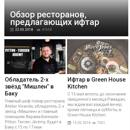
Обзор ресторанов,
предлагающих ифтар
22.05.2018
47658
Обладатель 2-х
Ифтар в Green House
звёзд "Мишлен" в
Kitchen
Баку
С 15 мая вплоть до окончания
священного месяца Рамадан,
Главный шеф-повар ресторана
мы ждем вас каждый вечер,
Atelier Vivanda, обладатель 2-х
кроме пятницы и субботы, в
звёзд «Мишлен» и главный
Green House Kitchen.
помощник Акрама Беннали -
Pitton-Terrien Jérémy, будет в
15.05.2018
7501
Баку с 15 по 17 мая