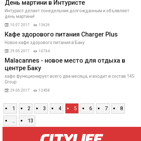
День мартини в Интуристе
Интурист делает понедельник долгожданным и объявляет
день мартини!
10.07.2017
13626
Кафе здорового питания Charger Plus
Новое кафе здорового питания в Баку
29.05.2017
16764
Malacannes - новое место для отдыха в
центре Баку
кафе функционирует всего два месяца, и входит в состав 145
Group
29.05.2017
12458
1
2
3
4
5
6
7
8
...
13