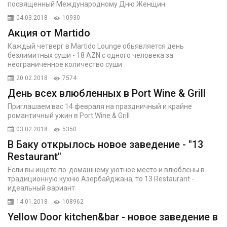
посвященный Международному Дню Женщин.
04.03.2018
10930
Акция от Martido
Каждый четверг в Martido Lounge обьявляется день
безлимитных суши - 18 AZN с одного человека за
неограниченное количество суши
20.02.2018
7574
День всех влюбленных в Port Wine & Grill
Приглашаем вас 14 февраля на праздничный и крайне
романтичный ужин в Port Wine & Grill
03.02.2018
5350
В Баку открылось новое заведение - "13
Restaurant"
Если вы ищете по-домашнему уютное место и влюблены в
традиционную кухню Азербайджана, то 13 Restaurant -
идеальный вариант
14.01.2018
108962
Yellow Door kitchen&bar - новое заведение в