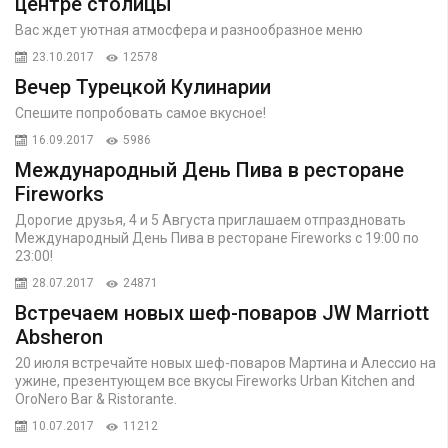
центре столицы
Вас ждет уютная атмосфера и разнообразное меню
23.10.2017
12578
Вечер Турецкой Кулинарии
Спешите попробовать самое вкусное!
16.09.2017
5986
Международный День Пива в ресторане
Fireworks
Дорогие друзья, 4 и 5 Августа приглашаем отпраздновать
Международный День Пива в ресторане Fireworks с 19:00 по
23:00!
28.07.2017
24871
Встречаем новых шеф-поваров JW Marriott
Absheron
20 июля встречайте новых шеф-поваров Мартина и Алессио на
ужине, презентующем все вкусы Fireworks Urban Kitchen and
OroNero Bar & Ristorante.
10.07.2017
11212