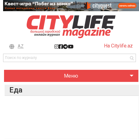
На Citylife.az
AZ
Меню
Еда