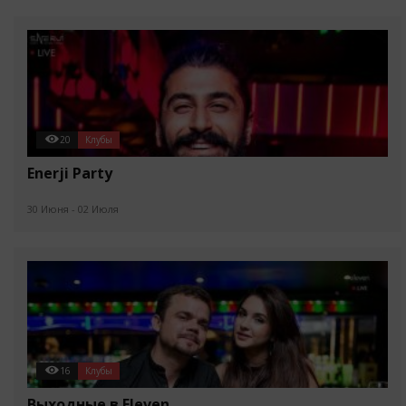
20
Клубы
Enerji Party
30 Июня - 02 Июля
16
Клубы
Выходные в Eleven