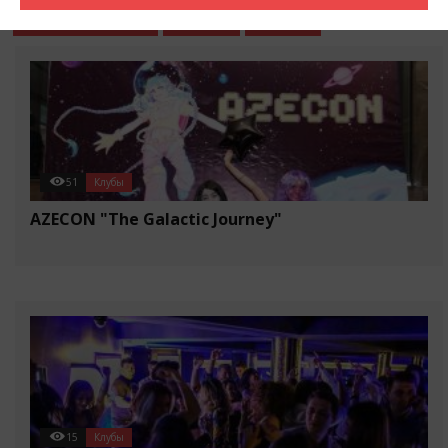
События в городе
Разное
Статьи
51
Клубы
AZECON "The Galactic Journey"
15
Клубы