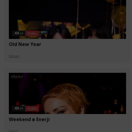
24
Клубы
Old New Year
Eleven
34
Клубы
Weekend в Enerji
Enerji