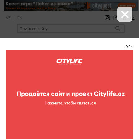
AZ
|
EN
регистрация
вход
Citylife Magazine
0:23
Меню
Фоторепортажи
Все фоторепортажи
Театр
Концерты
Кино
Выставки
Спорт
Шопинг
Рестораны
Клубы
Цирк
Книги
Для детей
Активный отдых
Кино в других местах