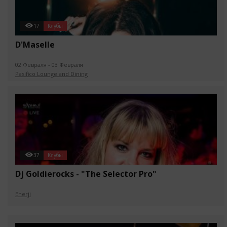
17
Клубы
D'Maselle
02 Февраля - 03 Февраля
Pasifico Lounge and Dining
37
Клубы
Dj Goldierocks - "The Selector Pro"
Enerji