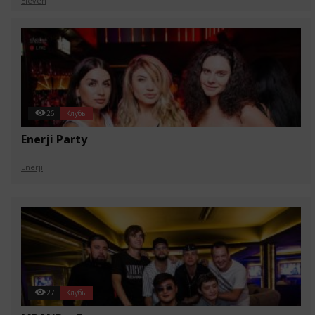
Eleven
26
Клубы
Enerji Party
Enerji
27
Клубы