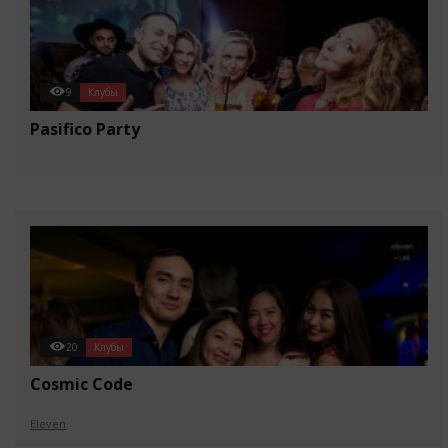
9
Клубы
Pasifico Party
20
Клубы
Cosmic Code
Eleven