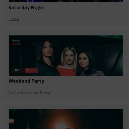
Saturday Night
Eleven
16
Клубы
Weekend Party
Pasifico Lounge and Dining