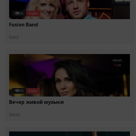
26
Клубы
Fusion Band
Enerji
20
Клубы
Вечер живой музыки
Eleven