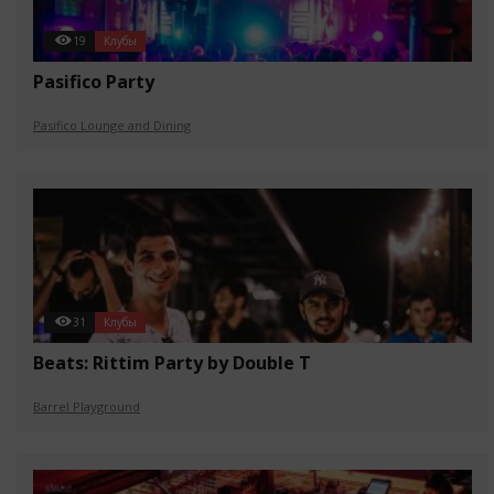
19
Клубы
Pasifico Party
Pasifico Lounge and Dining
31
Клубы
Beats: Rittim Party by Double T
Barrel Playground