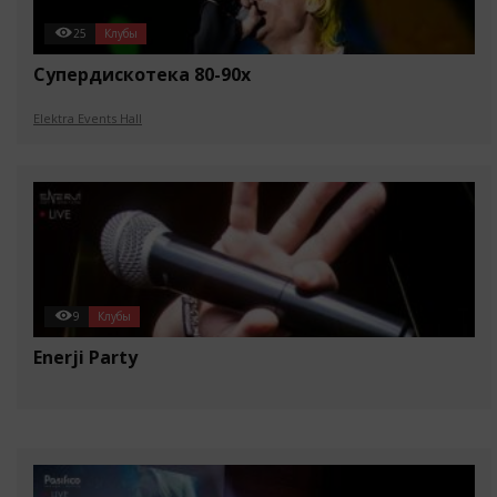
25
Клубы
Супердискотека 80-90х
Elektra Events Hall
9
Клубы
Enerji Party