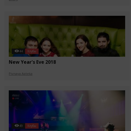
44
Клубы
New Year's Eve 2018
Pivnaya Apteka
49
Клубы