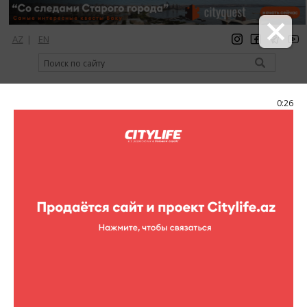
AZ
|
EN
регистрация
вход
Citylife Magazine
0:25
Меню
Фоторепортажи
Все фоторепортажи
Театр
Концерты
Кино
Выставки
Спорт
Шопинг
Рестораны
Клубы
Цирк
Книги
Для детей
Активный отдых
Кино в других местах