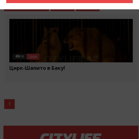
События в городе
Разное
Статьи
58
Цирк
Цирк-Шапито в Баку!
1