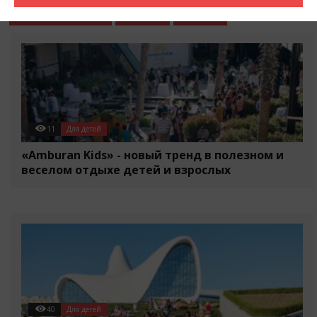
События в городе
Разное
Статьи
11
Для детей
«Amburan Kids» - новый тренд в полезном и
веселом отдыхе детей и взрослых
40
Для детей