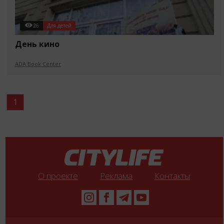
26
Для детей
День кино
ADA Book Center
1
О проекте
Реклама
Контакты