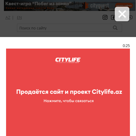
AZ
|
EN
регистрация
вход
Citylife Magazine
0:25
Меню
Фоторепортажи
Все фоторепортажи
Театр
Концерты
Кино
Выставки
Спорт
Шопинг
Рестораны
Клубы
Цирк
Книги
Для детей
Активный отдых
Кино в других местах