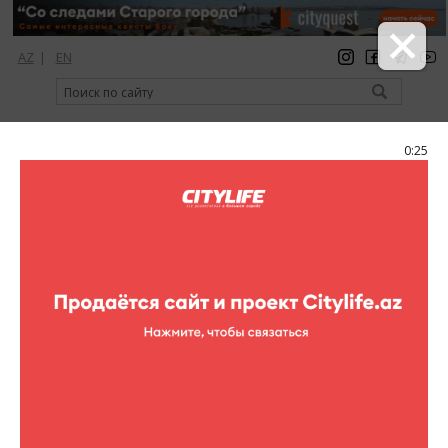
AZ
|
EN
регистрация
вход
Citylife Magazine
0:25
Меню
Календарь событий