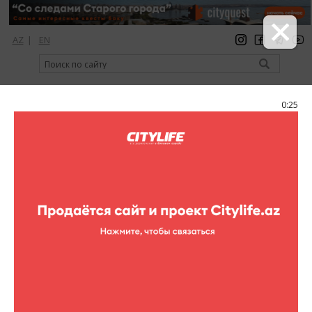
AZ
|
EN
регистрация
вход
Citylife Magazine
0:25
Меню
Календарь событий