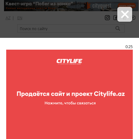
AZ
|
EN
регистрация
вход
Citylife Magazine
0:25
Меню
Календарь событий