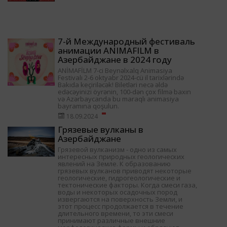
7-й Международный фестиваль
анимации ANIMAFILM в
Азербайджане в 2024 году
ANİMAFİLM 7-ci Beynəlxalq Animasiya
Festivalı 2-6 oktyabr 2024-cü il tarixlərində
Bakıda keçiriləcək! Biletləri necə əldə
edəcəyinizi öyrənin, 100-dən çox filmə baxın
və Azərbaycanda bu maraqlı animasiya
bayramına qoşulun.
18.09.2024
Грязевые вулканы в
Азербайджане
Грязевой вулканизм - одно из самых
интересных природных геологических
явлений на Земле. К образованию
грязевых вулканов приводят некоторые
геологические, гидрогеологические и
тектонические факторы. Когда смеси газа,
воды и некоторых осадочных пород
извергаются на поверхность Земли, и
этот процесс продолжается в течение
длительного времени, то эти смеси
принимают различные внешние