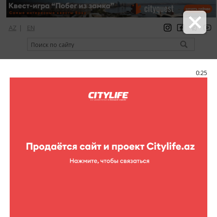
AZ
|
EN
регистрация
вход
Citylife Magazine
0:24
Меню
Каталог
Шопинг
Одежда
SassoFono
SassoFono