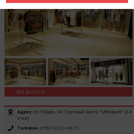
Все фото (3)
Адрес:
Ул.Тебриз, 44, Торговый Центр "Metropark" (3-й
этаж)
Телефон:
(+994 12) 514 06 15