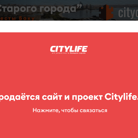
C
нг
Фоторепортажи
Конкурсы
Выставки
Театр
Детям
n
lik Mall, 2-й этаж)