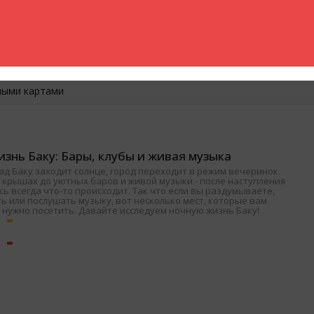
 , Женская одежда , Мужская обувь , Женская обувь , Аксессуар
 Детская обувь
ными картами
знь Баку: Бары, клубы и живая музыка
ад Баку заходит солнце, город переходит в режим вечеринок.
 крышах до уютных баров и живой музыки - после наступления
ь всегда что-то происходит. Так что если вы раздумываете,
ь или послушать музыку, вот несколько мест, которые вам
 нужно посетить. Давайте исследуем ночную жизнь Баку!