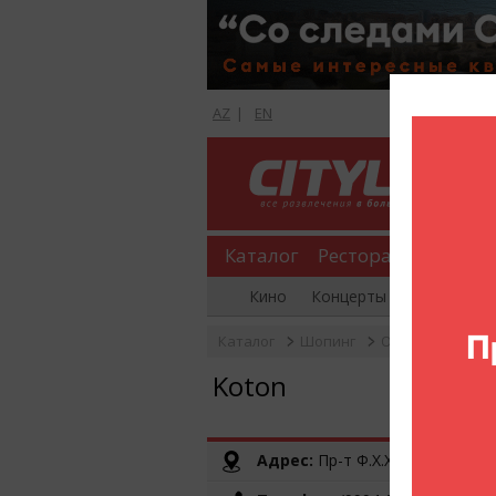
AZ
|
EN
Каталог
Рестораны
Шопи
Кино
Концерты
Вечеринки
Каталог
Шопинг
Одежда
Koto
Koton
Адрес:
Пр-т Ф.Х.Хойского, (Ganj