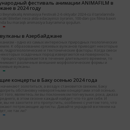
ународный фестиваль анимации ANIMAFILM в
жане в 2024 году
 Beynəlxalq Animasiya Festivalı 2-6 oktyabr 2024-cü il tarixlərində
əcək! Biletləri necə əldə edəcəyinizi öyrənin, 100-dən çox filmə baxın
nda bu maraqlı animasiya bayramına qoşulun.
 вулканы в Азербайджане
лканизм - одно из самых интересных природных геологических
Земле. К образованию грязевых вулканов приводят некоторые
е, гидрогеологические и тектонические факторы. Когда смеси
и некоторых осадочных пород извергаются на поверхность
т процесс продолжается в течение длительного времени, то
ринимают различные внешние морфологические формы и
язевые вулканы.
щие концерты в Баку осенью 2024 года
 начинают золотиться, а воздух становится свежим, Баку
одогреть обстановку невероятными концертами этой осенью.
т того, являетесь ли вы поклонником поп-музыки, рока, джаза
среднего, в этом сезоне каждый найдет что-то для себя. И
, вы не захотите это пропустить, особенно с учетом того, что
езжают потрясающие артисты. Давайте украдкой взглянем на
дет, не так ли?