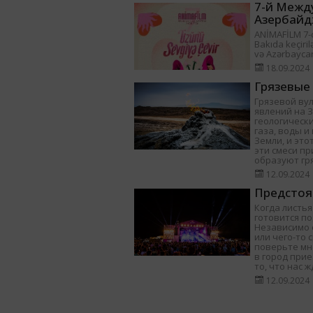
7-й Межд
Азербайд
ANİMAFİLM 7-ci
Bakıda keçiril
və Azərbayca
18.09.2024
Грязевые
Грязевой ву
явлений на 
геологически
газа, воды 
Земли, и это
эти смеси п
образуют гр
12.09.2024
Предстоя
Когда листья
готовится п
Независимо о
или чего-то 
поверьте мне
в город при
то, что нас ж
12.09.2024