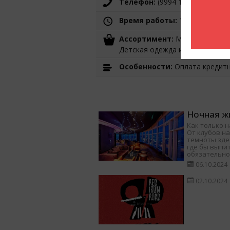
Телефон:
(9994 12) 599 15 10
Время работы:
10:00-22:00
Ассортимент:
Мужская одежда
Детская одежда и аксессуары ,
Особенности:
Оплата кредит
Ночная жи
Как только н
От клубов на
темноты здес
где бы выпит
обязательно
06.10.2024
02.10.2024