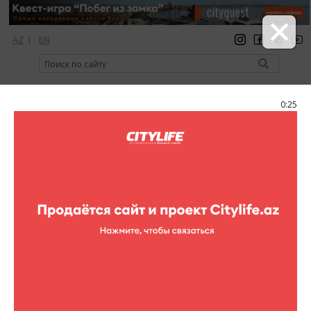
AZ
|
EN
регистрация
вход
Citylife Magazine
0:25
Меню
Каталог
Рестораны
Matruşka
Matruşka