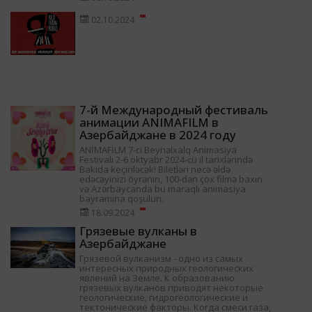
02.10.2024
7-й Международный фестиваль
анимации ANIMAFILM в
Азербайджане в 2024 году
ANİMAFİLM 7-ci Beynəlxalq Animasiya
Festivalı 2-6 oktyabr 2024-cü il tarixlərində
Bakıda keçiriləcək! Biletləri necə əldə
edəcəyinizi öyrənin, 100-dən çox filmə baxın
və Azərbaycanda bu maraqlı animasiya
bayramına qoşulun.
18.09.2024
Грязевые вулканы в
Азербайджане
Грязевой вулканизм - одно из самых
интересных природных геологических
явлений на Земле. К образованию
грязевых вулканов приводят некоторые
геологические, гидрогеологические и
тектонические факторы. Когда смеси газа,