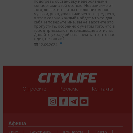
подогреть обстановку невероятными
концертами этой осенью. Независимо от
того, являетесь ли вы поклонником поп-
музыки, рока, джаза или чего-то среднего,
в этом сезоне каждый найдет что-то для
себя. И поверьте мне, вы не захотите это
пропустить, особенно с учетом того, что в
город приезжают потрясающие артисты.
Давайте украдкой взглянем на то, что нас
ждет, не так ли?
12.09.2024
О проекте
Реклама
Контакты
Афиша
Кино
Вечеринки
Концерты
Театр