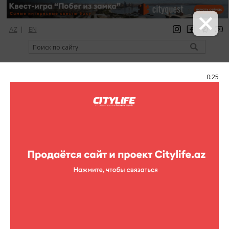
AZ
|
EN
регистрация
вход
Citylife Magazine
0:25
Меню
Каталог
Музеи
Дома музеи
Дом-музей Узеира
Гаджибекова
Дом-музей Узеира Гаджибекова