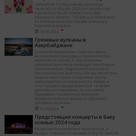
ANİMAFİLM 7-ci Beynəlxalq Animasiya
Festivalı 2-6 oktyabr 2024-cü il tarixlərində
Bakıda keçiriləcək! Biletləri necə əldə
edəcəyinizi öyrənin, 100-dən çox filmə baxın
və Azərbaycanda bu maraqlı animasiya
bayramına qoşulun.
18.09.2024
Грязевые вулканы в
Азербайджане
Грязевой вулканизм - одно из самых
интересных природных геологических
явлений на Земле. К образованию
грязевых вулканов приводят некоторые
геологические, гидрогеологические и
тектонические факторы. Когда смеси газа,
воды и некоторых осадочных пород
извергаются на поверхность Земли, и
этот процесс продолжается в течение
длительного времени, то эти смеси
принимают различные внешние
морфологические формы и образуют
грязевые вулканы.
12.09.2024
Предстоящие концерты в Баку
осенью 2024 года
Когда листья начинают золотиться, а
воздух становится свежим, Баку готовится