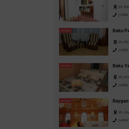
Ул. Бё
(+994 
Baku P
хостелы
Ул, И
(+994 
Baku Y
хостелы
Ул, Ю
(+994 
Baygan
хостелы
Ул. А
(+994 