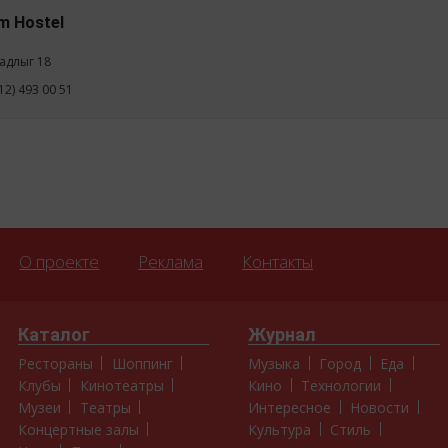
m Hostel
задлыг 18
12) 493 00 51
О проекте
Реклама
Контакты
Каталог
Журнал
Рестораны
Шоппинг
Музыка
Город
Еда
Клубы
Кинотеатры
Кино
Технологии
Музеи
Театры
Интересное
Новости
Концертные залы
Культура
Стиль