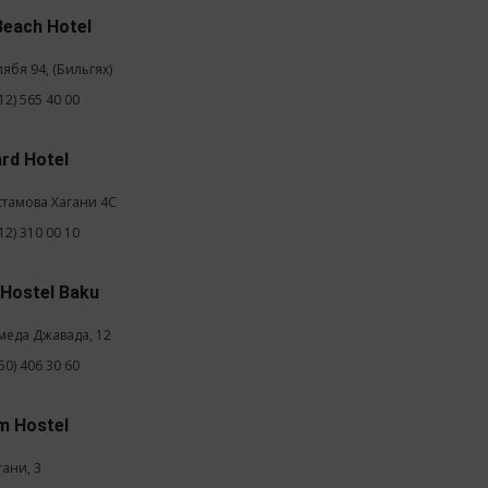
Beach Hotel
лябя 94, (Бильгях)
12) 565 40 00
rd Hotel
устамова Хагани 4С
12) 310 00 10
 Hostel Baku
хмеда Джавада, 12
50) 406 30 60
m Hostel
гани, 3