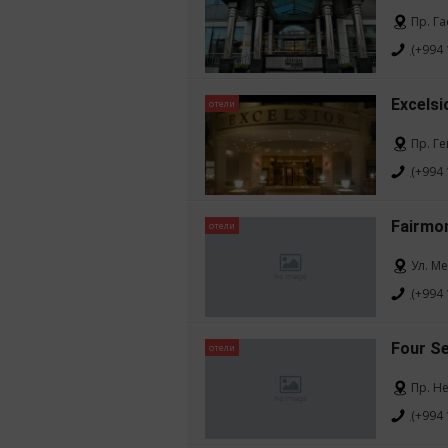
Пр. Г
(+994 
Excelsi
отели
Пр. Г
(+994 
Fairmo
отели
Ул. М
(+994 
Four S
отели
Пр. Н
(+994 