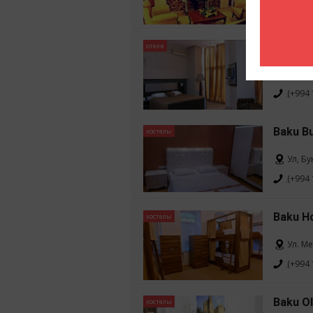
(+994 
Austin 
отели
Ул. Н
(+994 
Baku Bu
хостелы
Ул, Б
(+994 
Baku H
хостелы
Ул. М
(+994 
Baku Ol
хостелы