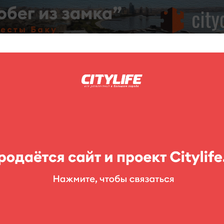
C
нг
Фоторепортажи
Конкурсы
Выставки
Театр
Детям
l Aqua Park
Новханы