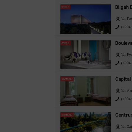
Bilgah 
отели
Ул. Гя
(+994 
Bouleva
отели
Ул. Р
(+994 
Capital
хостелы
Ул. А
(+994 
Centru
хостелы
Ул. Ха