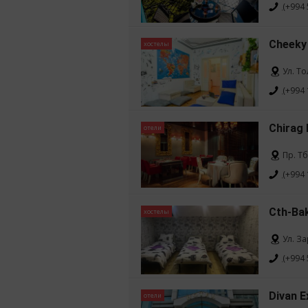
(+994 
Cheeky
хостелы
Ул. То
(+994 
Chirag 
отели
Пр. Т
(+994 
Cth-Ba
хостелы
Ул. З
(+994 
Divan E
отели