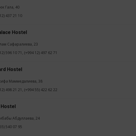
юк Гала, 40
12) 437 21 10
alace Hostel
слам Сафаралиева, 23
12) 596 10 71, (+994 12) 497 62 71
ard Hostel
сифа Маммедалиева, 38
12) 498 21 21, (+994 55) 422 62 22
 Hostel
либабы Абдуллаева, 24
55) 540 07 95