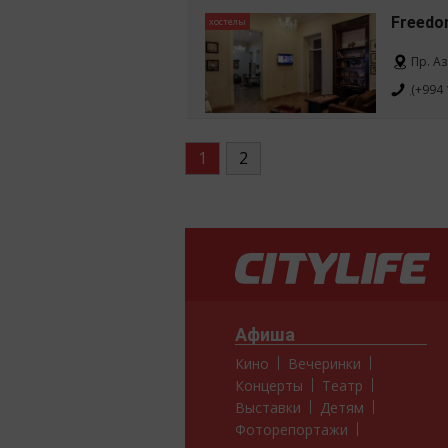
Freedo
хостелы
Пр. А
(+994 
1
2
Афиша
Кино
Вечеринки
Концерты
Театр
Выставки
Детям
Фоторепортажи