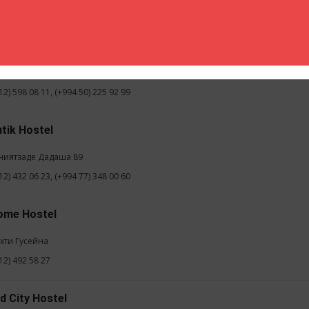
12) 448 30 30
Hotel
изами 58
12) 598 08 11, (+994 50) 225 92 99
tik Hostel
униятзаде Дадаша 89
12) 432 06 23, (+994 77) 348 00 60
ome Hostel
ехти Гусейна
12) 492 58 27
d City Hostel