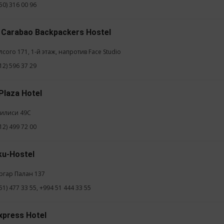
50) 316 00 96
 Carabao Backpackers Hostel
лсого 171, 1-й этаж, напротив Face Studio
12) 596 37 29
Plaza Hotel
билиси 49С
12) 499 72 00
ku-Hostel
аргар Палан 137
51) 477 33 55, +994 51 444 33 55
xpress Hotel