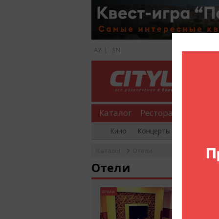
AZ
|
EN
Каталог
Рестораны
Шопи
Кино
Концерты
Вечеринки
Каталог
Отели
Отели
Af Hote
отели
Пос. 