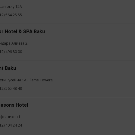
асан оглу 15А
12) 564 25 55
or Hotel & SPA Baku
ейдара Алиева 2.
12) 496 80 00
nt Baku
ехти Гусейна 1А (Flame Towers)
12) 565 48 48
easons Hotel
ефтяников 1
12) 404 24 24