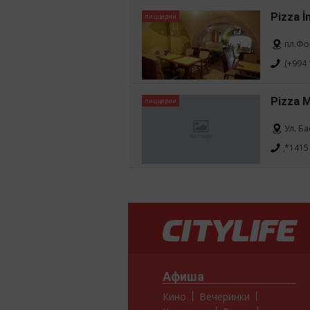
Pizza İ
пиццерии
пл.Фо
(+994 
Pizza 
пиццерии
Ул. Б
*1415
Афиша
Кино
Вечеринки