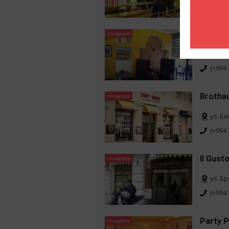
(+ 994
Biber p
пиццерии
Пос. 
(+994 
Brotha
пиццерии
ул. Б
(+994 
Il Gust
пиццерии
ул. Б
(+994 
Party P
пиццерии