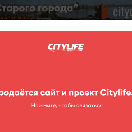
C
нг
Фоторепортажи
Конкурсы
Выставки
Театр
Детям
izza
изами 129 Е