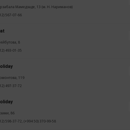
ирзабала Мамедзаде, 13 (м. Н. Нариманов)
12) 567-07-66
Hat
Бейбутова, 8
12) 493-01-35
oliday
ермонтова, 119
12) 497-37-72
oliday
изами, 86
12) 598-37-72, (+994 50) 370-99-58