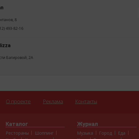
nn
нтанов, 8
12) 493-82-16
Mizza
асти Багировой, 2А
О проекте
Реклама
Контакты
Каталог
Журнал
Рестораны
Шоппинг
Музыка
Город
Еда