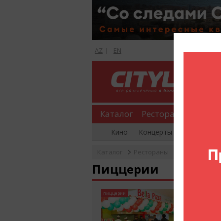
AZ
|
EN
Каталог
Рестораны
Шопи
Кино
Концерты
Вечеринки
Каталог
Рестораны
Пиццерии
Пиццерии
Bella P
пиццерии
ул. Н