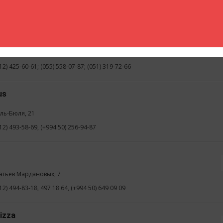
 12) 493-97-17, *1717
izza
Бакиханова, ул. Мухтара Фаталиева, 13
12) 425-60-61; (055) 558-07-87; (051) 319-72-66
us
юль-Бюля, 21
12) 493-58-69, (+994 50) 256-94-87
o
ратьев Мардановых, 7
12) 494-83-18, 497 18 64, (+994 50) 649 09 09
izza