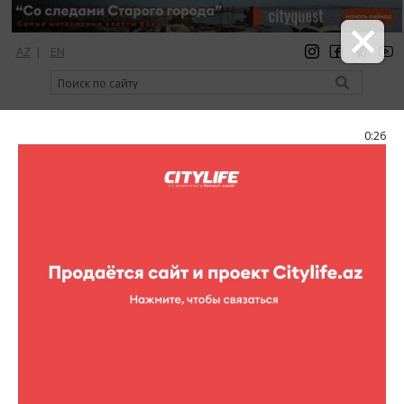
AZ
|
EN
регистрация
вход
Citylife Magazine
0:26
Меню
Афиша
Выставки
Вечер памяти Уджала Ахвердиева!
Вечер памяти Уджала Ахвердиева!
В Бакинском Центре Современного Искусства
пройдет вечер памяти посвященный художнику