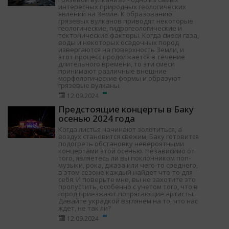
интересных природных геологических
явлений на Земле. К образованию
грязевых вулканов приводят некоторые
геологические, гидрогеологические и
тектонические факторы. Когда смеси газа,
воды и некоторых осадочных пород
извергаются на поверхность Земли, и
этот процесс продолжается в течение
длительного времени, то эти смеси
принимают различные внешние
морфологические формы и образуют
грязевые вулканы.
12.09.2024
Предстоящие концерты в Баку
осенью 2024 года
Когда листья начинают золотиться, а
воздух становится свежим, Баку готовится
подогреть обстановку невероятными
концертами этой осенью. Независимо от
того, являетесь ли вы поклонником поп-
музыки, рока, джаза или чего-то среднего,
в этом сезоне каждый найдет что-то для
себя. И поверьте мне, вы не захотите это
пропустить, особенно с учетом того, что в
город приезжают потрясающие артисты.
Давайте украдкой взглянем на то, что нас
ждет, не так ли?
12.09.2024