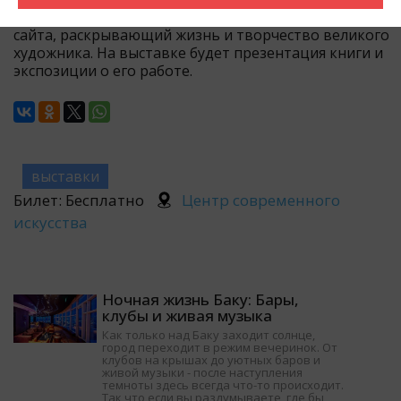
Уджалу Ахвердиеву.На вечере состоится презентация
сайта, раскрывающий жизнь и творчество великого
художника. На выставке будет презентация книги и
экспозиции о его работе.
выставки
Билет: Бесплатно
Центр современного
искусства
Ночная жизнь Баку: Бары,
клубы и живая музыка
Как только над Баку заходит солнце,
город переходит в режим вечеринок. От
клубов на крышах до уютных баров и
живой музыки - после наступления
темноты здесь всегда что-то происходит.
Так что если вы раздумываете, где бы