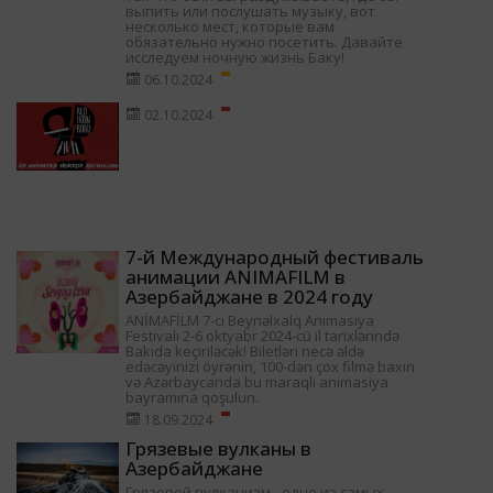
выпить или послушать музыку, вот
несколько мест, которые вам
обязательно нужно посетить. Давайте
исследуем ночную жизнь Баку!
06.10.2024
02.10.2024
7-й Международный фестиваль
анимации ANIMAFILM в
Азербайджане в 2024 году
ANİMAFİLM 7-ci Beynəlxalq Animasiya
Festivalı 2-6 oktyabr 2024-cü il tarixlərində
Bakıda keçiriləcək! Biletləri necə əldə
edəcəyinizi öyrənin, 100-dən çox filmə baxın
və Azərbaycanda bu maraqlı animasiya
bayramına qoşulun.
18.09.2024
Грязевые вулканы в
Азербайджане
Грязевой вулканизм - одно из самых