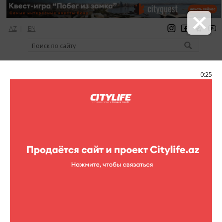
AZ
|
EN
регистрация
вход
Citylife Magazine
0:25
Меню
Афиша
Концерты
Концерт Фортепиано
Концерт Фортепиано
В Каппельхаусе состоится Концерт Фортепьяно с
участием учеников 11-го класса, Бабаевой Нигяр,