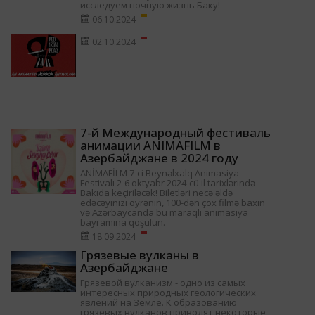
исследуем ночную жизнь Баку!
06.10.2024
02.10.2024
7-й Международный фестиваль
анимации ANIMAFILM в
Азербайджане в 2024 году
ANİMAFİLM 7-ci Beynəlxalq Animasiya
Festivalı 2-6 oktyabr 2024-cü il tarixlərində
Bakıda keçiriləcək! Biletləri necə əldə
edəcəyinizi öyrənin, 100-dən çox filmə baxın
və Azərbaycanda bu maraqlı animasiya
bayramına qoşulun.
18.09.2024
Грязевые вулканы в
Азербайджане
Грязевой вулканизм - одно из самых
интересных природных геологических
явлений на Земле. К образованию
грязевых вулканов приводят некоторые