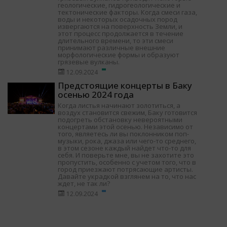
геологические, гидрогеологические и
тектонические факторы. Когда смеси газа,
воды и некоторых осадочных пород
извергаются на поверхность Земли, и
этот процесс продолжается в течение
длительного времени, то эти смеси
принимают различные внешние
морфологические формы и образуют
грязевые вулканы.
12.09.2024
Предстоящие концерты в Баку
осенью 2024 года
Когда листья начинают золотиться, а
воздух становится свежим, Баку готовится
подогреть обстановку невероятными
концертами этой осенью. Независимо от
того, являетесь ли вы поклонником поп-
музыки, рока, джаза или чего-то среднего,
в этом сезоне каждый найдет что-то для
себя. И поверьте мне, вы не захотите это
пропустить, особенно с учетом того, что в
город приезжают потрясающие артисты.
Давайте украдкой взглянем на то, что нас
ждет, не так ли?
12.09.2024