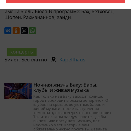
Дадашевой Тюкязбан и Садыговой Гюнель, школы
имени Бюль-Бюля. В программе: Бах, Бетховен,
Шопен, Рахманаинов, Хайдн.
концерты
Билет: Бесплатно
Kapellhaus
Ночная жизнь Баку: Бары,
клубы и живая музыка
Как только над Баку заходит солнце,
город переходит в режим вечеринок. От
клубов на крышах до уютных баров и
живой музыки - после наступления
темноты здесь всегда что-то происходит.
Так что если вы раздумываете, где бы
выпить или послушать музыку, вот
несколько мест, которые вам
обязательно нужно посетить. Давайте