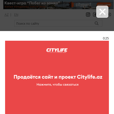
AZ
|
EN
регистрация
вход
Citylife Magazine
0:25
Меню
Афиша
Для детей
Арт-проект "Гусеница"
Арт-проект "Гусеница"
Gymboree play & music
приглашает Вас с