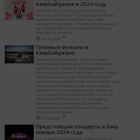
Азербайджане в 2024 году
ANİMAFİLM 7-ci Beynəlxalq Animasiya
Festivalı 2-6 oktyabr 2024-cü il tarixlərində
Bakıda keçiriləcək! Biletləri necə əldə
edəcəyinizi öyrənin, 100-dən çox filmə baxın
və Azərbaycanda bu maraqlı animasiya
bayramına qoşulun.
18.09.2024
Грязевые вулканы в
Азербайджане
Грязевой вулканизм - одно из самых
интересных природных геологических
явлений на Земле. К образованию
грязевых вулканов приводят некоторые
геологические, гидрогеологические и
тектонические факторы. Когда смеси газа,
воды и некоторых осадочных пород
извергаются на поверхность Земли, и
этот процесс продолжается в течение
длительного времени, то эти смеси
принимают различные внешние
морфологические формы и образуют
грязевые вулканы.
12.09.2024
Предстоящие концерты в Баку
осенью 2024 года
Когда листья начинают золотиться, а