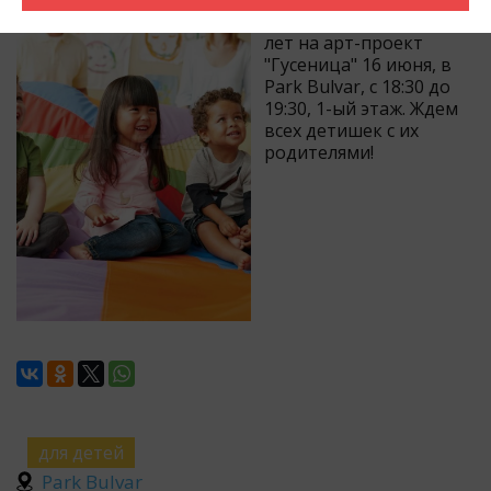
детишками от 2-х до 6
лет на арт-проект
"Гусеница" 16 июня, в
Park Bulvar, с 18:30 до
19:30, 1-ый этаж. Ждем
всех детишек с их
родителями!
для детей
Park Bulvar