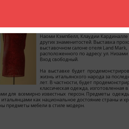
»
С 3 по 16-ое марта c 11:00 до 21:00 в
Баку проходит выставка «Italian Style»,
которой состоится показ одежды при
Уэльской Дианы Спенсер, Жаклин Кенн
Наоми Кэмпбелл, Клаудии Кардиналле
других знаменитостей. Выставка прох
выставочном салоне отеля Land Mark,
расположенного по адресу: ул. Низами 
Вход свободный.
На выставке будет продемонстриро
жизнь итальянского народа за послед
лет. В частности, будет продемонстри
классическая одежда, изготовленная в
ами для всемирно известных персон. Предметы одежд
 итальянцами как национальное достояние страны и хр
ены предметы мебели в стиле модерн.