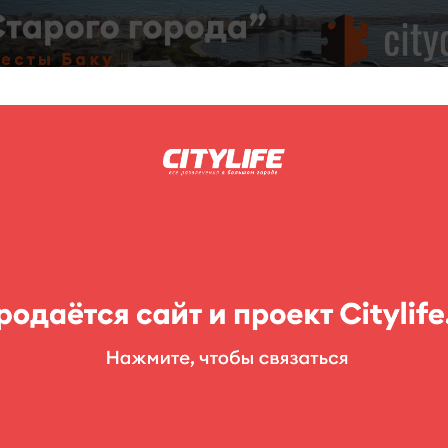
C
нг
Фоторепортажи
Конкурсы
Выставки
Театр
Детям
n Style»