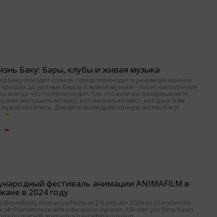
знь Баку: Бары, клубы и живая музыка
ад Баку заходит солнце, город переходит в режим вечеринок.
 крышах до уютных баров и живой музыки - после наступления
ь всегда что-то происходит. Так что если вы раздумываете,
ь или послушать музыку, вот несколько мест, которые вам
 нужно посетить. Давайте исследуем ночную жизнь Баку!
ународный фестиваль анимации ANIMAFILM в
жане в 2024 году
 Beynəlxalq Animasiya Festivalı 2-6 oktyabr 2024-cü il tarixlərində
əcək! Biletləri necə əldə edəcəyinizi öyrənin, 100-dən çox filmə baxın
nda bu maraqlı animasiya bayramına qoşulun.