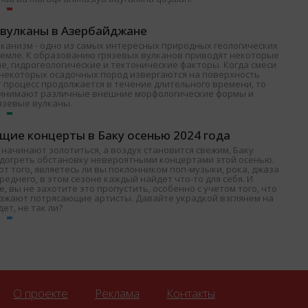
 вулканы в Азербайджане
лканизм - одно из самых интересных природных геологических
Земле. К образованию грязевых вулканов приводят некоторые
е, гидрогеологические и тектонические факторы. Когда смеси
и некоторых осадочных пород извергаются на поверхность
т процесс продолжается в течение длительного времени, то
ринимают различные внешние морфологические формы и
язевые вулканы.
щие концерты в Баку осенью 2024 года
 начинают золотиться, а воздух становится свежим, Баку
одогреть обстановку невероятными концертами этой осенью.
т того, являетесь ли вы поклонником поп-музыки, рока, джаза
среднего, в этом сезоне каждый найдет что-то для себя. И
, вы не захотите это пропустить, особенно с учетом того, что
езжают потрясающие артисты. Давайте украдкой взглянем на
дет, не так ли?
О проекте
Реклама
Контакты