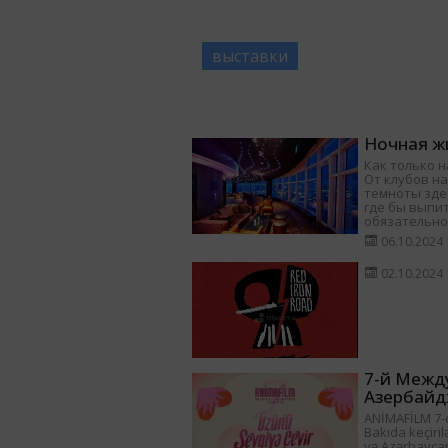
выставки
Ночная жи
Как только н
От клубов на
темноты здес
где бы выпит
обязательно
06.10.2024
02.10.2024
7-й Межд
Азербайд
ANİMAFİLM 7-ci
Bakıda keçiril
və Azərbayca