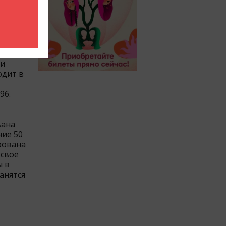
 на
нцессы
еди,
 и
одит в
96.
вана
ние 50
рована
 свое
ы в
анятся