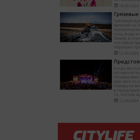
18.09.2024
Грязевые
Грязевой ву
явлений на 
геологически
газа, воды 
Земли, и это
эти смеси п
образуют гр
12.09.2024
Предстоя
Когда листья
готовится п
Независимо о
или чего-то 
поверьте мне
в город при
то, что нас ж
12.09.2024