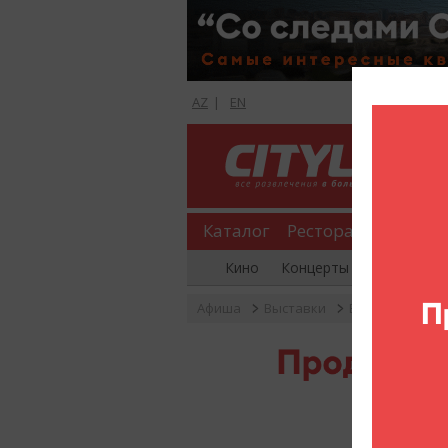
AZ
|
EN
Каталог
Рестораны
Шопи
Кино
Концерты
Вечеринки
Афиша
Выставки
Выставка «Italia