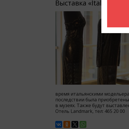
Выставка «Italian Style
время итальянскими модельер
последствии была приобретены
в музеях. Также будут выставл
Отель Landmark, тел: 465 20 00