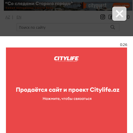
AZ
|
EN
регистрация
вход
Citylife Magazine
0:26
Меню
Афиша
Концерты
"Бу шехерде "- 8 лет.
"Бу шехерде "- 8 лет.
С 8-12 ноября, на
протяжении 5 дней