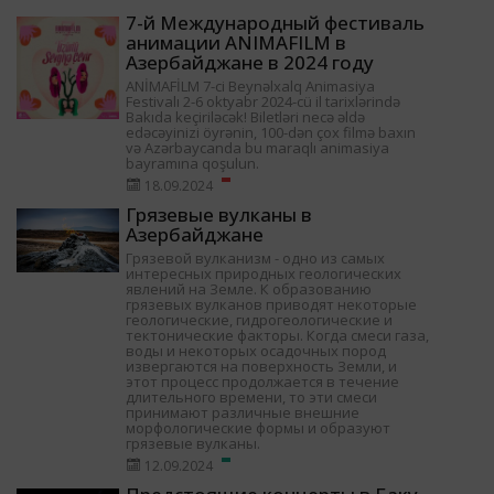
7-й Международный фестиваль
анимации ANIMAFILM в
Азербайджане в 2024 году
ANİMAFİLM 7-ci Beynəlxalq Animasiya
Festivalı 2-6 oktyabr 2024-cü il tarixlərində
Bakıda keçiriləcək! Biletləri necə əldə
edəcəyinizi öyrənin, 100-dən çox filmə baxın
və Azərbaycanda bu maraqlı animasiya
bayramına qoşulun.
18.09.2024
Грязевые вулканы в
Азербайджане
Грязевой вулканизм - одно из самых
интересных природных геологических
явлений на Земле. К образованию
грязевых вулканов приводят некоторые
геологические, гидрогеологические и
тектонические факторы. Когда смеси газа,
воды и некоторых осадочных пород
извергаются на поверхность Земли, и
этот процесс продолжается в течение
длительного времени, то эти смеси
принимают различные внешние
морфологические формы и образуют
грязевые вулканы.
12.09.2024