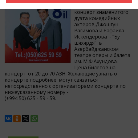
будет грандиозный
концерт знаменитого
дуэта комедийных
актеров,Джошгун
Рагимова и Рафаила
Искендерова - "Бу
шяхярдя", в
Азербайджанском
театре оперы и балета
им. М.Ф.Ахундова.
Цена билетов на
концерт от 20 до 70 АЗН. Желающие узнать о
концерте подробнее, могут связаться
непосредственно с организаторами концерта по
нижеуказанному номеру -
(+994 50) 625 - 59 - 59.