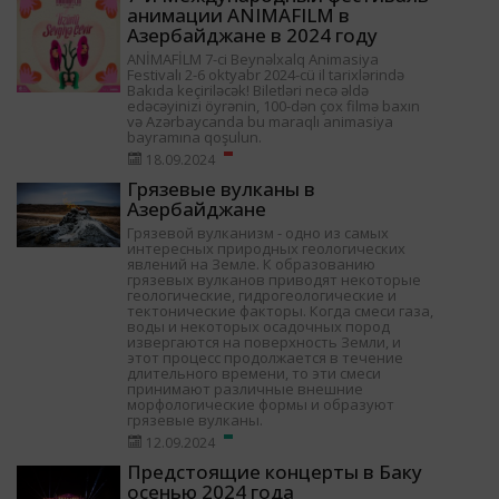
анимации ANIMAFILM в
Азербайджане в 2024 году
ANİMAFİLM 7-ci Beynəlxalq Animasiya
Festivalı 2-6 oktyabr 2024-cü il tarixlərində
Bakıda keçiriləcək! Biletləri necə əldə
edəcəyinizi öyrənin, 100-dən çox filmə baxın
və Azərbaycanda bu maraqlı animasiya
bayramına qoşulun.
18.09.2024
Грязевые вулканы в
Азербайджане
Грязевой вулканизм - одно из самых
интересных природных геологических
явлений на Земле. К образованию
грязевых вулканов приводят некоторые
геологические, гидрогеологические и
тектонические факторы. Когда смеси газа,
воды и некоторых осадочных пород
извергаются на поверхность Земли, и
этот процесс продолжается в течение
длительного времени, то эти смеси
принимают различные внешние
морфологические формы и образуют
грязевые вулканы.
12.09.2024
Предстоящие концерты в Баку
осенью 2024 года