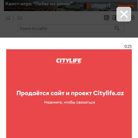
AZ
|
EN
регистрация
вход
Citylife Magazine
0:25
Меню
Афиша
Для детей
Сказочное шоу на Новруз
Сказочное шоу на Новруз
Долгожданный и всеми
любимый праздник