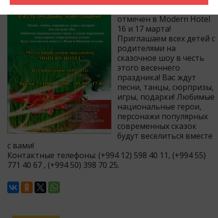
весны Новруз будет
отмечен в Modern Hotel
16 и 17 марта!
Приглашаем всех детей с
родителями на
сказочное шоу в честь
этого весеннего
праздника! Вас ждут
песни, танцы, сюрпризы,
игры, подарки! Любимые
национальные герои,
персонажи популярных
современных сказок
будут веселиться вместе
с вами!
Контактные телефоны: (+994 12) 598 40 11, (+994 55)
771 40 67 , (+994 50) 398 70 25.