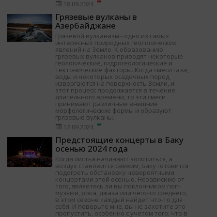
18.09.2024
Грязевые вулканы в
Азербайджане
Грязевой вулканизм - одно из самых
интересных природных геологических
явлений на Земле. К образованию
грязевых вулканов приводят некоторые
геологические, гидрогеологические и
тектонические факторы. Когда смеси газа,
воды и некоторых осадочных пород
извергаются на поверхность Земли, и
этот процесс продолжается в течение
длительного времени, то эти смеси
принимают различные внешние
морфологические формы и образуют
грязевые вулканы.
12.09.2024
Предстоящие концерты в Баку
осенью 2024 года
Когда листья начинают золотиться, а
воздух становится свежим, Баку готовится
подогреть обстановку невероятными
концертами этой осенью. Независимо от
того, являетесь ли вы поклонником поп-
музыки, рока, джаза или чего-то среднего,
в этом сезоне каждый найдет что-то для
себя. И поверьте мне, вы не захотите это
пропустить, особенно с учетом того, что в