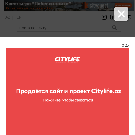
AZ
|
EN
регистрация
вход
Citylife Magazine
0:25
Меню
Афиша
Театр
Опера "Ашуг Гариб"
Опера "Ашуг Гариб"
На сцене театра оперы и
балета пройдет