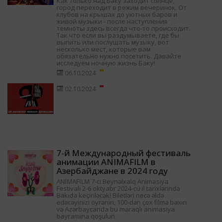
Как только над Баку заходит солнце,
город переходит в режим вечеринок. От
клубов на крышах до уютных баров и
живой музыки - после наступления
темноты здесь всегда что-то происходит.
Так что если вы раздумываете, где бы
выпить или послушать музыку, вот
несколько мест, которые вам
обязательно нужно посетить. Давайте
исследуем ночную жизнь Баку!
06.10.2024
02.10.2024
7-й Международный фестиваль
анимации ANIMAFILM в
Азербайджане в 2024 году
ANİMAFİLM 7-ci Beynəlxalq Animasiya
Festivalı 2-6 oktyabr 2024-cü il tarixlərində
Bakıda keçiriləcək! Biletləri necə əldə
edəcəyinizi öyrənin, 100-dən çox filmə baxın
və Azərbaycanda bu maraqlı animasiya
bayramına qoşulun.