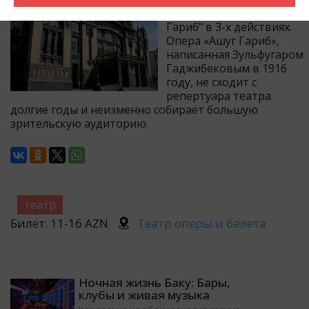
постановка оперы "Ашуг
Гариб" в 3-х действиях.
Опера «Ашуг Гариб»,
написанная Зульфугаром
Гаджибековым в 1916
году, не сходит с
репертуара театра
долгие годы и неизменно собирает большую
зрительскую аудиторию.
театр
Билет: 11-16 AZN
Театр оперы и балета
Ночная жизнь Баку: Бары,
клубы и живая музыка