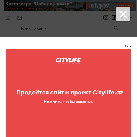
AZ
|
EN
регистрация
вход
Citylife Magazine
0:24
Меню
Фоторепортажи
Выходные в Enerji
20 фотографий
клубы
Фоторепортажи (Выходные в Enerji)
1
/20
Музыкальное светило Enerji, наш DJ TIM поднимет
температуру танцпола до ＋50 и выше! Надевай
солнцезащитные очки и пускайся в пляс. RSRV: ＋994 50 700