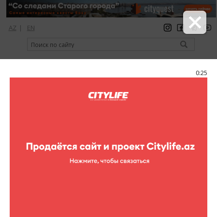
AZ
|
EN
регистрация
вход
Citylife Magazine
0:25
Меню
Фоторепортажи
Weekend в Enerji
Enerji
34 фотографий
клубы
Фоторепортажи (Weekend в Enerji)
1
/34
DJ Apple, DJ Ruido Loco, живая музыка гитары и красавицы Go-
Go добавят масла в субботний огонь! А вы? RSRV: (+994 50)
700 70 57