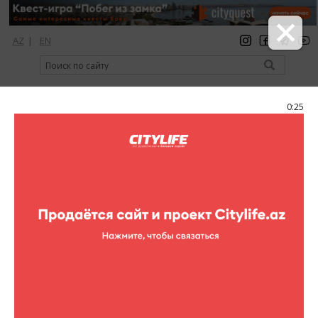
AZ
|
EN
регистрация
вход
Citylife Magazine
0:25
Меню
Фоторепортажи
Презентация фотопроекта "Сквозь
время"
Фоторепортажи (Презентация фотопроекта "Сквозь
32 фотографий
выставки
время")
1
/32
9 октября в Доме творчества Максуда Ибрагимбекова
состоялась презентация фотопроекта «Сквозь время».