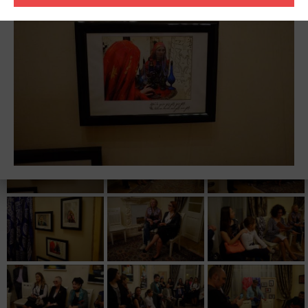
Проект служит привлечению внимания к роли женщины как
жизни общества, так и в культурном и литературном
наследии страны через визуализацию традиционного образа
азербайджанской женщины и попытку воссоздания широко
известных в прошлом традиционных литературных вечеров, в
которых принимали участие такие поэтессы, как Хуршудбану
Натаван, Хейран ханум, Гамэр-бейим Шейда,
декламировавшие стихи знаменитых поэтесс - Мехсети
Гянджеви, Разии Гянджеви и других.