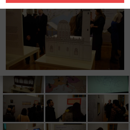
Выставка «Germanaijan. Немецкое наследие и архитектура в
Азербайджане» – это дань тяжелому труду, выносливости и
изобретательности немецкого народа, в поисках лучшей
жизни, мигрировавшего на Кавказ. Выставка ищет ответы на
вопросы кем были эти люди и какое наследие они оставили
современному Азербайджану?