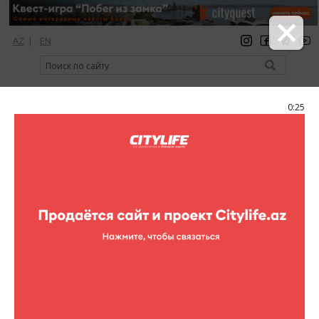
AZ
|
EN
регистрация
вход
Citylife Magazine
0:25
Меню
Фоторепортажи
Выставка "Germanaijan. Немецкое
наследие и архитектура в
Фоторепортажи (Выставка "Germanaijan. Немецкое
Азербайджане"
наследие и архитектура в Азербайджане")
1
/20
Kapellhaus
13 Декабря - 16 Февраля
20 фотографий
выставки