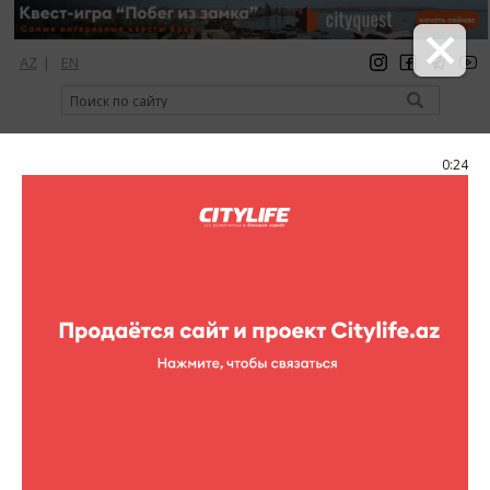
AZ
|
EN
регистрация
вход
Citylife Magazine
0:24
Меню
Фоторепортажи
Выставка «Моё сердце – Молдова»
50 фотографий
выставки
Фоторепортажи (Выставка «Моё сердце – Молдова»)
10 апреля в рамках фестиваля «Франкофония» в Музее
1
/50
Современного Искусства Азербайджана состоялось открытии
выставки «Моё сердце – Молдова» молдавских художников