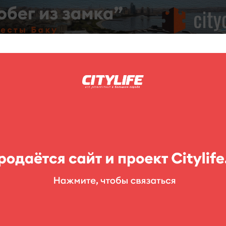
C
нг
Фоторепортажи
Конкурсы
Выставки
Театр
Детям
 "Mənfi 13"
афий
ыставка Назима Шаха "Mənfi 13")
современного искусства "Emin Qahramanov art gallery" состоится
ожника Назима Шаха "Mənfi 13". На выставке будут представлен