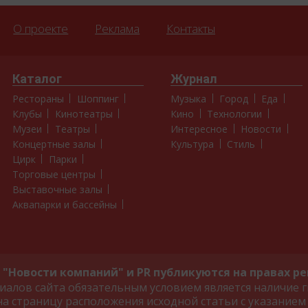
О проекте
Реклама
Контакты
Каталог
Журнал
Рестораны
Шоппинг
Музыка
Город
Еда
Клубы
Кинотеатры
Кино
Технологии
Музеи
Театры
Интересное
Новости
Концертные залы
Культура
Стиль
Цирк
Парки
Торговые центры
Выставочные залы
Аквапарки и бассейны
"Новости компаний" и PR публикуются на правах р
алов сайта обязательным условием является наличие г
на страницу расположения исходной статьи с указанием