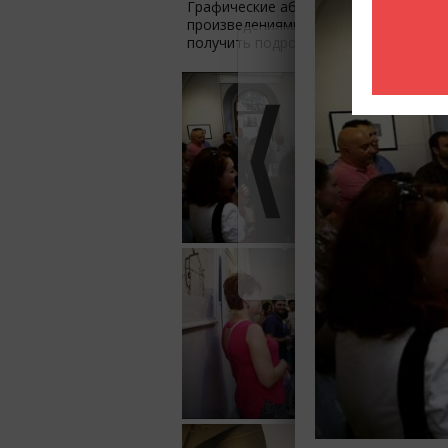
Графические абстрактные работы худ
произведениями искусства, представ
получить подробную информацию о л