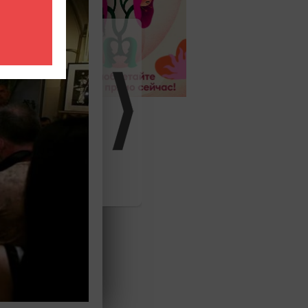
иться с
иком и