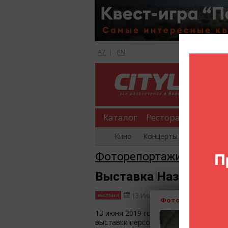
AZ
|
EN
Каталог
Рестораны
Шопи
Кино
Концерты
Вечеринки
Фоторепортажи
Выставка Назима Шаха
13 Июня - 18 Июня
20 фотогр
выставки
Фоторепортажи (В
13 июня 2019 года в 19:00 в галерее 
выставки персональной выставки худ