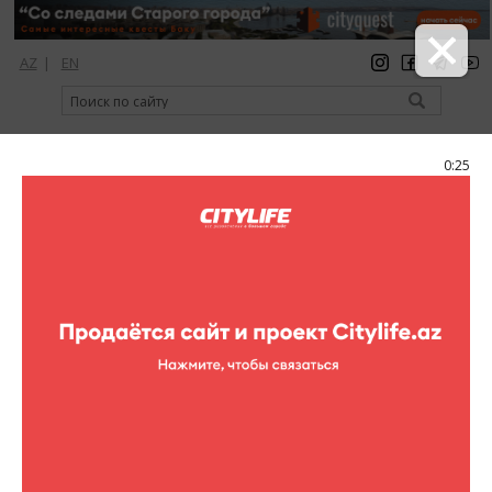
AZ
|
EN
регистрация
вход
Citylife Magazine
0:25
Меню
Фоторепортажи
Бахаар Фест
27 фотографий
фестиваль
Фоторепортажи (Бахаар Фест)
1
/27
Фестиваль пройдет в Янардаге, где царит волшебная
атмосфера. Здесь вас поразят древние традиции Новруза,
такие как шоу «Кечал и Коса», костер и т.д., а также живая