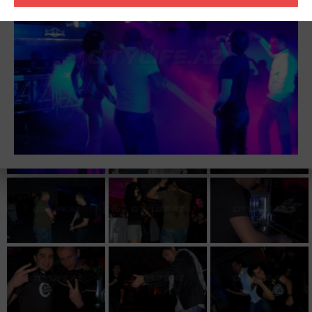
Hall” Landmark выступит молодой и талантливый диджей и
продюсер Andy Daniell (United Kingdom). В свои 24 года он стал
самым молодым резидентом “Defected Records” в клубе “El
Divino”/Ibiza. Его сэты прозвучали в самых крупных и
известных клубах мира. Место приобретения билетов: Бутик
«Miss Sixty» / ул. Азиза Алиева 9
Розыгрыш билетов на вечеринку с Andy Daniell завершен!