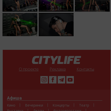
О проекте
Реклама
Контакты
Афиша
Кино
Вечеринки
Концерты
Театр
Выставки
Детям
Фоторепортажи