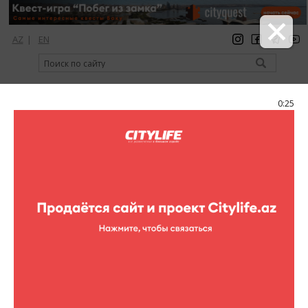
AZ
|
EN
регистрация
вход
Citylife Magazine
0:24
Меню
Фоторепортажи
Andy Daniell в Баку!
Rotunda
26 фотографий
клубы
Фоторепортажи (Andy Daniell в Баку!)
1
/26
От создателей "Luxury Party" и “Nightmare on Wax” - Clubbers
Community!!! Всем любителям клубной жизни и музыки в стиле
soul и funky house. 24-го Апреля, в концертном зале “Rotunda