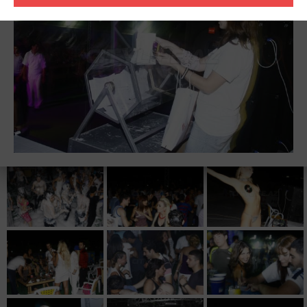
целеустремленна. Для нее диджеинг - это целое искусство, а
танцевальное прошлое помогает осуществить слияние
эротического танца с клубной музыкой…результат
ошеломляет. Сексуальность, яркие, вызывающие наряды
девушки, идеальное владение собственным телом во время
танца...