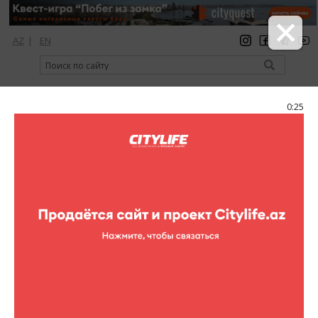
AZ
|
EN
регистрация
вход
Citylife Magazine
0:25
Меню
Фоторепортажи
Topless Dj Vanila Sky
AF Hotel Aqua Park
21 фотографий
клубы
Фоторепортажи (Topless Dj Vanila Sky)
1
/21
F.Style production представляет! Знаменитый Казантип в Баку,
Topless Dj Vanilla Sky (Ukraine)! Topless Dj Vanilla Sky начала
свою карьеру летом 2008 г. Она молода, амбициозна и