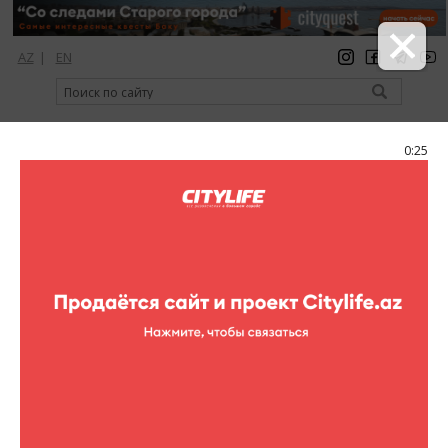
AZ
|
EN
регистрация
вход
Citylife Magazine
0:25
Меню
Фоторепортажи
0 фотографий
Фоторепортажи ()
1
/0