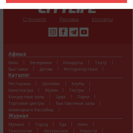
О проекте
Реклама
Контакты
Афиша
Кино
Вечеринки
Концерты
Театр
Выставки
Детям
Фоторепортажи
Каталог
Рестораны
Шоппинг
Клубы
Кинотеатры
Музеи
Театры
Концертные залы
Цирк
Парки
Торговые центры
Выставочные залы
Аквапарки и бассейны
Журнал
Музыка
Город
Еда
Кино
Технологии
Интересное
Новости