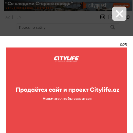
AZ
|
EN
регистрация
вход
Citylife Magazine
0:25
Меню
Каталог
Музеи
Дом-музей Абдуллы Шаига
Фото
Дом-музей Абдуллы Шаига
6 фотографий
Дом-музей Абдуллы Шаига
1
/6
Дом-музей Абдуллы Шаига- это культурный центр, в котором
освещены вся его жизнь, художественная и творческая
работа, педагогческая деятельность, а также деятельность
авторов и интелегенции связанная с ним.