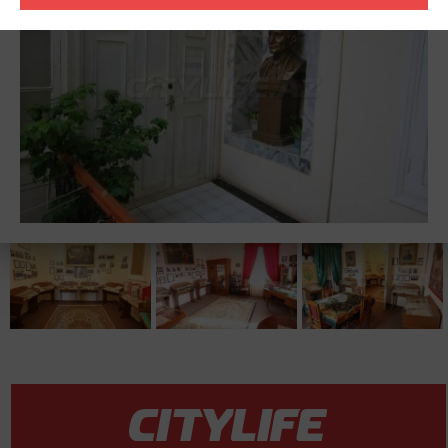
Дом-музей Абдуллы Шаига был создан 1990-ом году
по инициативе сына Абдуллы Шаига- Кямала Талыбзадех, и по
решения Кабинета Министров Азербайджана.
Музей расположен на ул.Верхний Нагорный, в одной из
квартир здания где в своё время жили литератор и его семья.