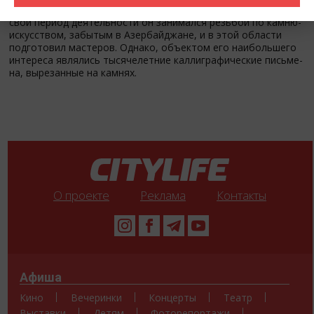
выставки- 5 ноября 2010 года в 18:30. Отметим, что за весь
свой период деятельности он зани­мал­ся резьбой по камню-
искусством, забытым в Азербайджане, и в этой области
подготовил мастеров. Однако, объектом его наи­бо­ль­шего
интереса являлись тысячелетние каллиграфические пи­сь­ме­
на, вырезанные на камнях.
О проекте
Реклама
Контакты
Афиша
Кино
Вечеринки
Концерты
Театр
Выставки
Детям
Фоторепортажи