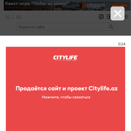
AZ
|
EN
регистрация
вход
Citylife Magazine
0:24
Меню
Фоторепортажи
Выставка каллиграфии Гюльхана
Бейдемира
Фоторепортажи (Выставка каллиграфии Гюльхана
Бакинский Центр Искусств (Yeni Gallery)
0 фотографий
выставки
Бейдемира)
1
/0
В Бакинском Центре Искусств «Yeni Gallery» состоится
выставка каллиграфии Гюльхана Бейдемира. Открытие