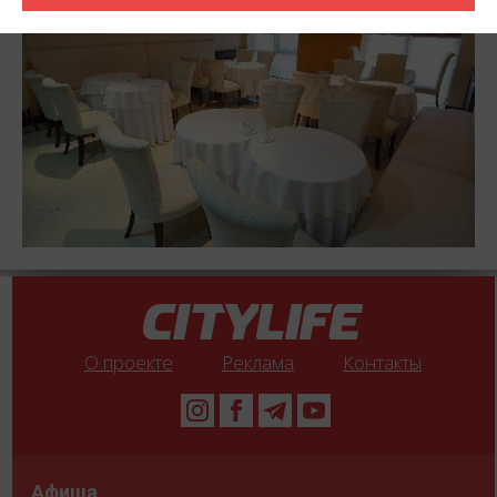
стильный дизайн, не отвлекающий внимание гостей от
чудесных блюд, которые действительно стоят того, чтобы
сделать акцент именно на них.
О проекте
Реклама
Контакты
Афиша