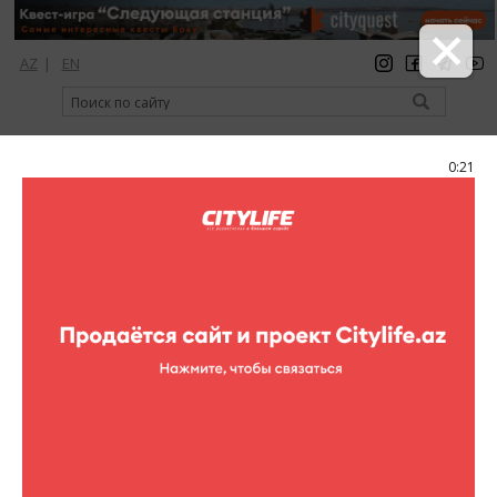
AZ
|
EN
регистрация
вход
Citylife Magazine
0:20
Меню
Каталог
Рестораны
Toscana
Фото
Toscana
3 фотографий
Toscana
1
/3
Интерьер ресторана "Toscana" объединил в себе лучшие
черты итальянской кухни и европейского стиля, создавая
уникальный ансамбль уюта и роскоши. Особенностью
заведения, расположенного в Kermur Plaza, является