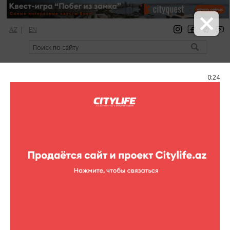
AZ
|
EN
регистрация
вход
Citylife Magazine
0:24
Меню
Каталог
Рестораны
Dalida de Luxe
Фото
Dalida de Luxe
3 фотографий
Dalida de Luxe
1
/3
Уютные, обдуваемые бризом плетеные диванчики, в которых
так приятно утонуть в летний зной, возвышаясь над центром
мегаполиса и спасаясь от нещадных солнечных лучей в тени
широких тентов, не оставят вас равнодушными. Но обозрение