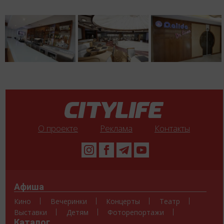
О проекте
Реклама
Контакты
Афиша
Кино
Вечеринки
Концерты
Театр
Выставки
Детям
Фоторепортажи
Каталог