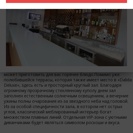
свысока самого сердца Баку, Площади Фонтанов – это не
основная, а всего лишь составная приятная часть вашего
визита в «Dalida». Сюрпризы начинаются с принесенного вам
меню, которое по красочности и стилю исполнения может
поспорить с нашей газетой, и в котором помимо
стандартного описания каждого блюда есть еще и его
наглядное изображение. Особо приятен тот факт, что
напечатанное фото блюда в идеальности соответствует
тому, что вам принесут в реальности. Большой выбор
прохладительных и спиртных напитков дополнит широкий
набор различных мясных, куриных и рыбных блюд. Если вы
являетесь любителем понаблюдать за процессом
приготовления пищи, то повар прямо перед вашими глазами
может приготовить для вас горячее блюдо.Помимо уже
полюбившейся террасы, которая также имеет место в «Dalida
Deluxe», здесь есть и просторный круглый зал. Благодаря
огромному прозрачному стеклянному куполу днем зал
заполнен естественным солнечным освещением, а вечерние
ужины полны очарования из-за звездного неба над головой.
Из-за особой специфичности зала, в котором нет острых
углов, классический меблированный интерьер богат
множеством плавных линий. Отдельная VIP-зона с уютными
диванчиками будет являться символом роскоши и вкуса.