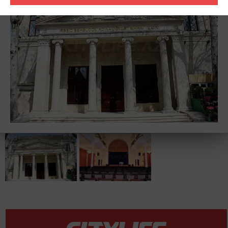
искусстве Азербайджана, развивая традиции высокой
культуры пения ханенде и характерных стиливых
чертитальянской школы, великий мастер создал свой
самобытный и оригинальный стиль. И сегодня особое место
занимают старинные народные песни, мугамы, теснифы,
эстрадная программа, исполняющиеся по сей день в
специфических традициях, заложенных великим певцом
Р.Бейбутовым. В 2000 г. творческая группа театра входила в
состав делегации, представляющей Азербайджан в Германии
на «EXPO-2000» (г.Ганновер). В 2011 году завершилась
реставрация и реконструкция здания театра, в котором
сегодня установлено самое современное оборудование.