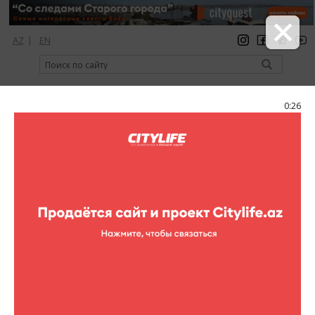
AZ
|
EN
регистрация
вход
Citylife Magazine
0:25
Меню
Каталог
Театры
Театр Песни
Фото
Театр Песни
2 фотографий
Театр Песни
1
/2
Театр песни, созданный в 1964 г. великим мастером сцены,
народным артистом Рашидом Бейбутовым и сегодня носит
имя своего основателя. Являясь одним из основоположников
классического направления в вокальном исполнительском