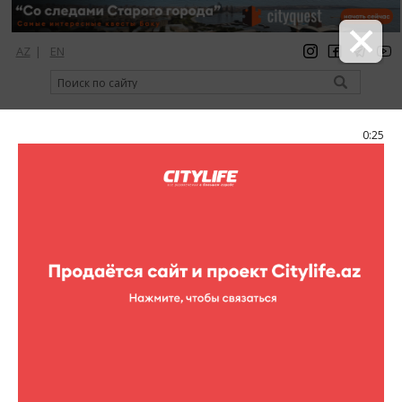
AZ
|
EN
регистрация
вход
Citylife Magazine
0:25
Меню
Фоторепортажи
Выходные в Enerji
Energie
21 фотографий
клубы
Фоторепортажи (Выходные в Enerji)
1
/21
Если ты вдруг почувствовал, что приближается суббота,
значит пора бронировать местечко поближе к сцене в Enerji!