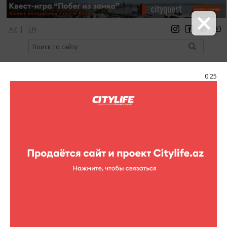
AZ
|
EN
регистрация
вход
Citylife Magazine
0:25
Меню
Фоторепортажи
Girls Run The World
9 фотографий
клубы
Фоторепортажи (Girls Run The World)
1
/9
Пришло время праздновать этот чудесный день вместе с
нами! Наряжайтесь, танцуйте и наслаждайтесь нашими
напитками и десертами! Это будет ночь, полная