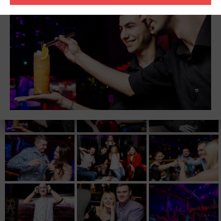
незабываемых моментов!
20:00 Preparty with "Suleymanbeyli Band"
21:30 Azad Shabanov LIVE
22:00 Dance! Dance! Dance!
Tam-Tam Show
Специальное меню (pre-paid 50 AZN)
Приветственный напиток (Шампанское)