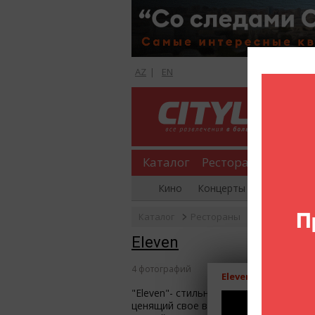
AZ
|
EN
Каталог
Рестораны
Шопи
Кино
Концерты
Вечеринки
Каталог
Рестораны
Eleven
Фо
Eleven
4 фотографий
Eleven
"Eleven"- стильный клуб, расположенн
ценящий свое время, уют и комфорт. 