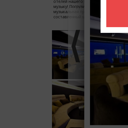
отелей нашего красивого города и уб
музыку! Погрузитесь в атмосферу ую
музыкальная программа от Eleven! К
составленный шеф поваром бизнес-л