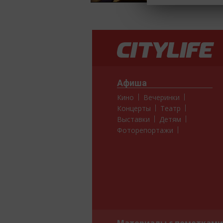
Афиша
Кино
Вечеринки
Концерты
Театр
Выставки
Детям
Фоторепортажи
Материалы с пометками 