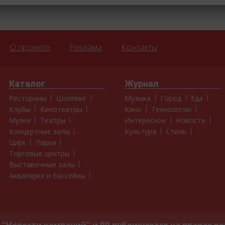
О проекте
Реклама
Контакты
Каталог
Журнал
Рестораны
Шоппинг
Музыка
Город
Еда
Клубы
Кинотеатры
Кино
Технологии
Музеи
Театры
Интересное
Новости
Концертные залы
Культура
Стиль
Цирк
Парки
Торговые центры
Выставочные залы
Аквапарки и бассейны
"Новости компаний" и PR публикуются на правах р