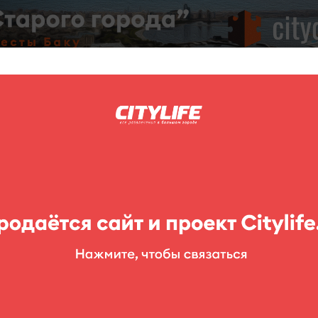
C
нг
Фоторепортажи
Конкурсы
Выставки
Театр
Детям
то
ый на 11 этаже отеля Park Inn. Акцент здесь сделан на отдых дл
Каждый день с 18:00 вы можете подняться на 11 этаж одного из