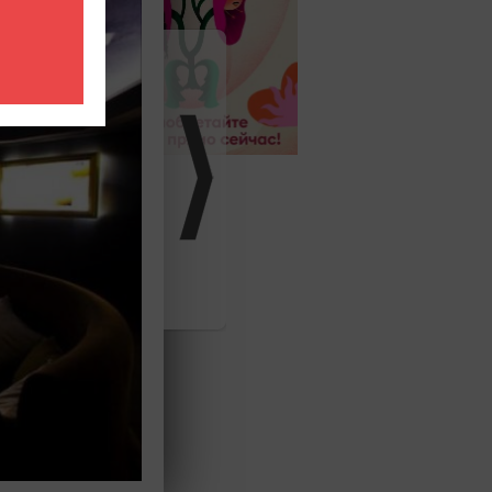
личную
евная