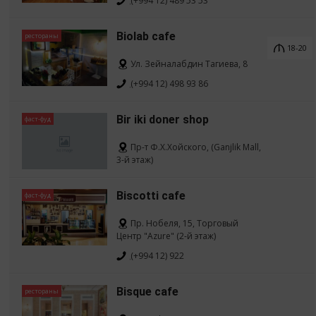
(+994 12) 489 53 53
Biolab cafe
рестораны
18-20
Ул. Зейналабдин Тагиева, 8
(+994 12) 498 93 86
Bir iki doner shop
фаст-фуд
Пр-т Ф.Х.Хойского, (Ganjlik Mall,
3-й этаж)
Biscotti cafe
фаст-фуд
Пр. Нобеля, 15, Торговый
Центр "Azure" (2-й этаж)
(+994 12) 922
Bisque cafe
рестораны