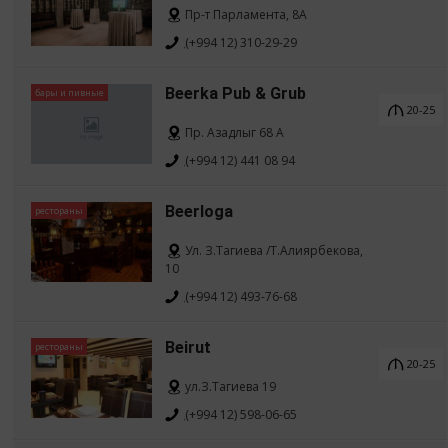
Пр-т Парламента, 8A
(+994 12) 310-29-29
Beerka Pub & Grub
бары и пивные
20-25
Пр. Азадлыг 68 А
(+994 12) 441 08 94
Beerloga
рестораны
Ул. З.Тагиева /Т.Алиярбекова,
10
(+994 12) 493-76-68
Beirut
рестораны
20-25
ул.З.Тагиева 19
(+994 12) 598-06-65