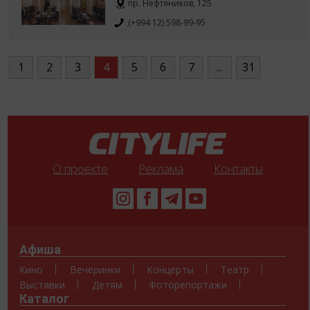
пр. Нефтяников, 125
(+994 12) 598-99-95
1
2
3
4
5
6
7
...
31
О проекте
Реклама
Контакты
Афиша
Кино
Вечеринки
Концерты
Театр
Выставки
Детям
Фоторепортажи
Каталог