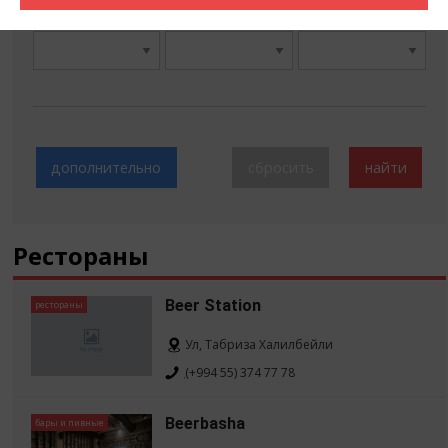
Категория:
Кухня:
Средний счет:
дополнительно
Рестораны
Beer Station
рестораны
Ул, Табриза Халилбейли
(+994 55) 374 77 78
Beerbasha
бары и пивные