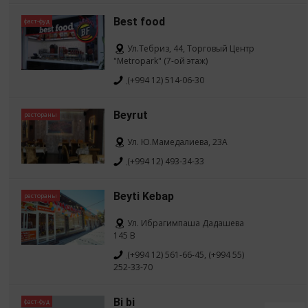
Best food
фаст-фуд
Ул.Тебриз, 44, Торговый Центр
"Metropark" (7-ой этаж)
(+994 12) 514-06-30
Beyrut
рестораны
Ул. Ю.Мамедалиева, 23A
(+994 12) 493-34-33
Beyti Kebap
рестораны
Ул. Ибрагимпаша Дадашева
145 B
(+994 12) 561-66-45, (+994 55)
252-33-70
Bi bi
фаст-фуд