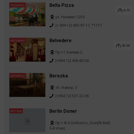
Bella Pizza
пиццерии
6-10
ул. Низами 129 Е
(+ 994 12) 493-97-17, *1717
Belvedere
рестораны
50-60
Пр-т Г.Алиева 2
(+994 12) 496-80-00
Berezka
рестораны
Ул. Измир, 5
(+994 12) 537-22-06
Berlin Doner
фаст-фуд
Пр-т Ф.Х.Хойского, (Ganjlik Mall,
3-й этаж)