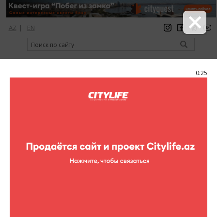
AZ
|
EN
регистрация
вход
Citylife Magazine
0:24
Меню
Каталог
Рестораны
Расширенный поиск