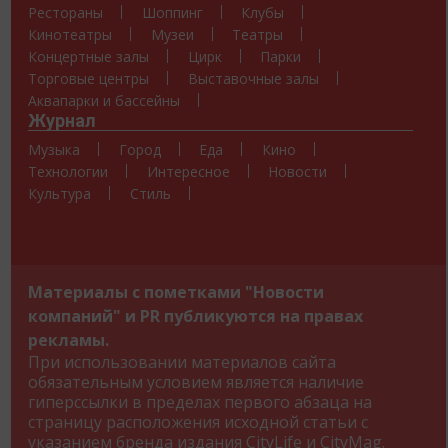
Рестораны
Шоппинг
Клубы
Кинотеатры
Музеи
Театры
Концертные залы
Цирк
Парки
Торговые центры
Выставочные залы
Аквапарки и бассейны
Журнал
Музыка
Город
Еда
Кино
Технологии
Интересное
Новости
Культура
Стиль
Материалы с пометками "Новости
компаний" и PR публикуются на правах
рекламы.
При использовании материалов сайта
обязательным условием является наличие
гиперссылки в пределах первого абзаца на
страницу расположения исходной статьи с
указанием бренда издания CityLife и CityMag.