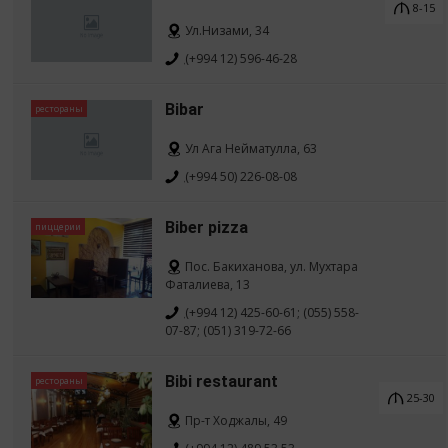
8-15
Ул.Низами, 34
(+994 12) 596-46-28
Bibar
рестораны
Ул Ага Нейматулла, 63
(+994 50) 226-08-08
Biber pizza
пиццерии
Пос. Бакиханова, ул. Мухтара
Фаталиева, 13
(+994 12) 425-60-61; (055) 558-
07-87; (051) 319-72-66
Bibi restaurant
рестораны
25-30
Пр-т Ходжалы, 49