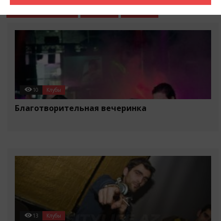
События в городе
Разное
Статьи
10
Клубы
Благотворительная вечеринка
13
Клубы