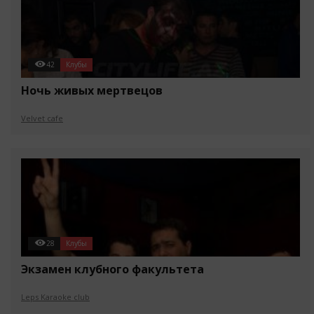
42
Клубы
Ночь живых мертвецов
Velvet cafe
28
Клубы
Экзамен клубного факультета
Leps Karaoke club