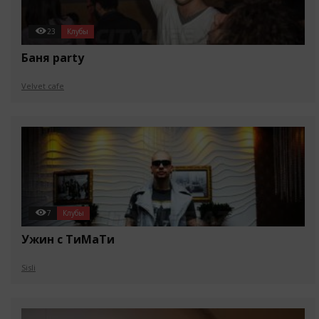
23
Клубы
Баня party
Velvet cafe
7
Клубы
Ужин с ТиМаТи
Sisli