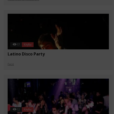
17
Клубы
Latino Disco Party
Face
12
Клубы