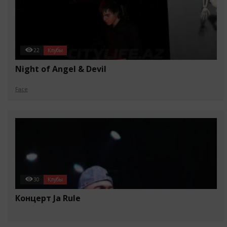
22
Клубы
Night of Angel & Devil
Face
30
Клубы
Концерт Ja Rule