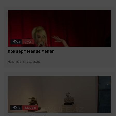
25
Клубы
Концерт Hande Yener
Hezz club & restaurant
19
Выставки