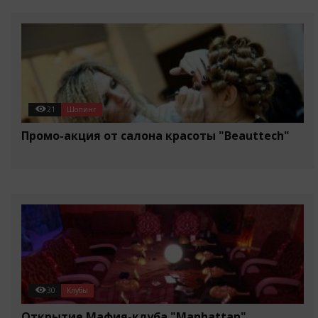
21
Шопинг
Промо-акция от салона красоты "Beauttech"
30
Клубы
Открытие Мафия-клуба "Manhattan"