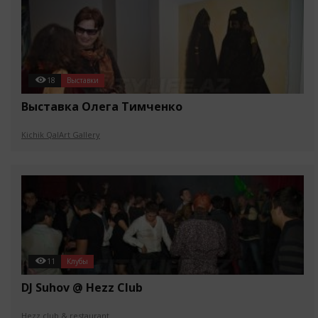
18
Выставки
Выставка Олега Тимченко
Kichik QalArt Gallery
11
Клубы
DJ Suhov @ Hezz Club
Hezz club & restaurant