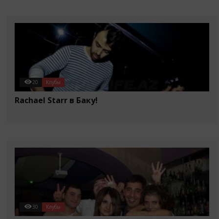
20
Клубы
Rachael Starr в Баку!
30
Клубы