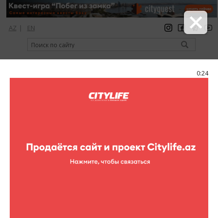
AZ
|
EN
регистрация
вход
Citylife Magazine
0:23
Меню
Фоторепортажи
Все фоторепортажи
Театр
Концерты
Кино
Выставки
Спорт
Шопинг
Рестораны
Клубы
Цирк
Книги
Для детей
Активный отдых
Кино в других местах