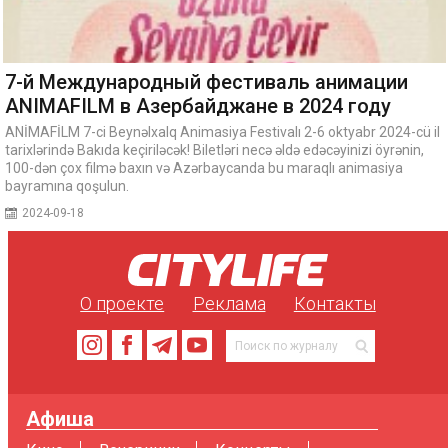
7-й Международный фестиваль анимации
ANIMAFILM в Азербайджане в 2024 году
ANİMAFİLM 7-ci Beynəlxalq Animasiya Festivalı 2-6 oktyabr 2024-cü il
tarixlərində Bakıda keçiriləcək! Biletləri necə əldə edəcəyinizi öyrənin,
100-dən çox filmə baxın və Azərbaycanda bu maraqlı animasiya
bayramına qoşulun.
2024-09-18
О проекте
Реклама
Контакты
Афиша