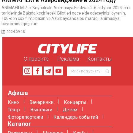
ANİMAFİLM 7-ci Beynəlxalq Animasiya Festivalı 2-6 oktyabr 2024-cü il
tarixlərində Bakıda keçiriləcək! Biletləri necə əldə edəcəyinizi öyrənin,
100-dən çox filmə baxın və Azərbaycanda bu maraqlı animasiya
bayramına qoşulun.
2024-09-18
О проекте
Реклама
Контакты
Афиша
Кино
Вечеринки
Концерты
Театр
Выставки
Детям
Фоторепортажи
Календарь событий
Каталог