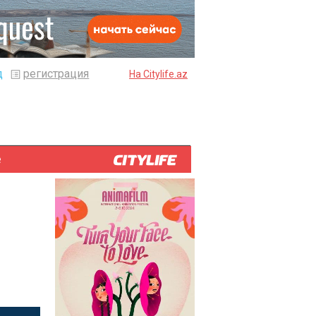
д
регистрация
На Citylife.az
е