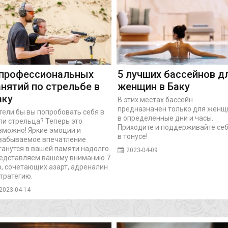
 профессиональных
5 лучших бассейнов д
анятий по стрельбе в
женщин в Баку
аку
В этих местах бассейн
предназначен только для женщ
тели бы вы попробовать себя в
в определенные дни и часы.
ли стрельца? Теперь это
Приходите и поддерживайте се
зможно! Яркие эмоции и
в тонусе!
забываемое впечатление
танутся в вашей памяти надолго.
2023-04-09
едставляем вашему вниманию 7
р, сочетающих азарт, адреналин
стратегию.
2023-04-14