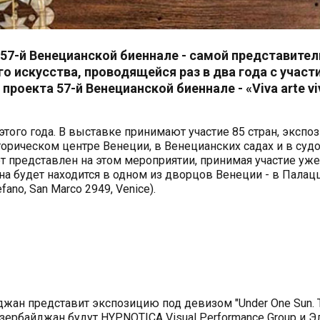
57-й Венецианской биеннале - самой представите
о искусства, проводящейся раз в два года с участ
оекта 57-й Венецианской биеннале - «Viva arte vi
этого года. В выставке принимают участие 85 стран, экспо
орическом центре Венеции, в Венецианских садах и в су
т представлен на этом мероприятии, принимая участие уже
на будет находится в одном из дворцов Венеции - в Палац
ano, San Marco 2949, Venice).
джан представит экспозицию под девизом "Under One Sun. T
ь Азербайджан будут HYPNOTICA Visual Performance Group и 