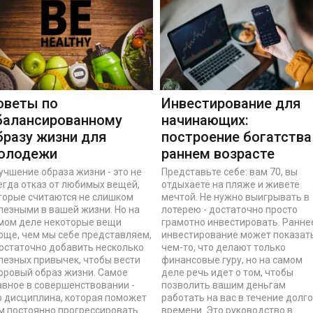
оветы по
Инвестирование для
балансированному
начинающих:
бразу жизни для
построение богатства
олодежи
раннем возрасте
учшение образа жизни - это не
Представьте себе: вам 70, вы
егда отказ от любимых вещей,
отдыхаете на пляже и живете
торые считаются не слишком
мечтой. Не нужно выигрывать в
лезными в вашей жизни. Но на
лотерею - достаточно просто
мом деле некоторые вещи
грамотно инвестировать. Ранне
още, чем мы себе представляем,
инвестирование может показат
достаточно добавить несколько
чем-то, что делают только
лезных привычек, чтобы вести
финансовые гуру, но на самом
оровый образ жизни. Самое
деле речь идет о том, чтобы
авное в совершенствовании -
позволить вашим деньгам
о дисциплина, которая поможет
работать на вас в течение долго
м постоянно прогрессировать.
времени. Это руководство в