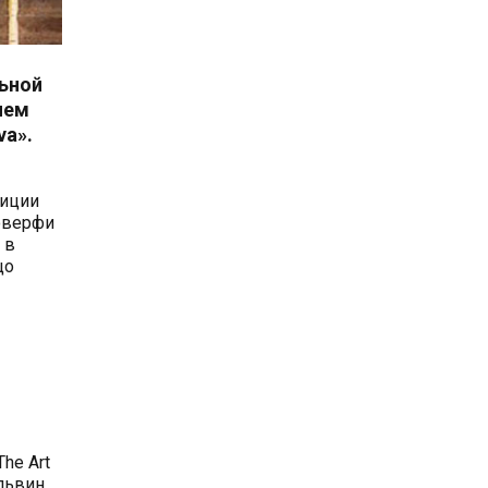
льной
ием
va».
зиции
доверфи
 в
цо
he Art
Эльвин