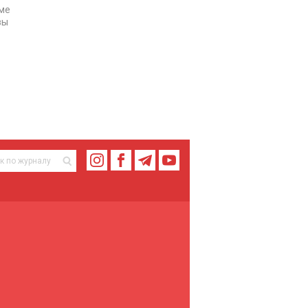
рме
вы