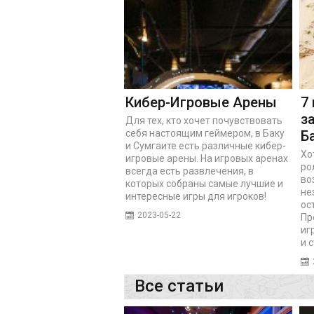
Кибер-Игровые Арены
7
з
Для тех, кто хочет почувствовать
себя настоящим геймером, в Баку
Б
и Сумгаите есть различные кибер-
Хо
игровые арены. На игровых аренах
ро
всегда есть развлечения, в
во
которых собраны самые лучшие и
не
интересные игры для игроков!
ос
2023-05-22
Пр
иг
и 
Все статьи