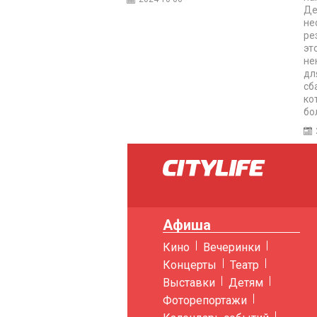
Де
не
ре
эт
не
дл
сб
ко
бо
Афиша
Кино
Вечеринки
Концерты
Театр
Выставки
Детям
Фоторепортажи