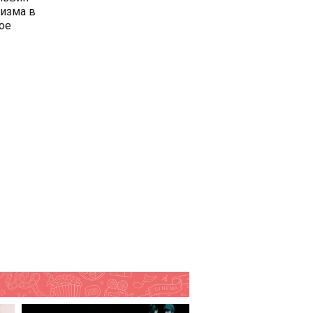
лизма в
ое