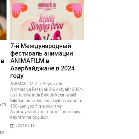
7-й Международный
фестиваль анимации
 в
ANIMAFILM в
Азербайджане в 2024
году
ANİMAFİLM 7-ci Beynəlxalq
Animasiya Festivalı 2-6 oktyabr 2024-
cü il tarixlərində Bakıda keçiriləcək!
е
Biletləri necə əldə edəcəyinizi öyrənin,
ься
100-dən çox filmə baxın və
Azərbaycanda bu maraqlı animasiya
bayramına qoşulun.
2024-09-18
го