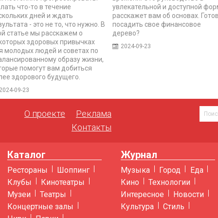
лать что-то в течение
увлекательной и доступной фо
скольких дней и ждать
расскажет вам об основах. Гото
зультата - это не то, что нужно. В
посадить свое финансовое
ой статье мы расскажем о
дерево?
которых здоровых привычках
2024-09-23
я молодых людей и советах по
алансированному образу жизни,
торые помогут вам добиться
лее здорового будущего.
2024-09-23
О проекте
Реклама
Контакты
Каталог
Журнал
Рестораны
Шоппинг
Музыка
Город
Еда
Клубы
Кинотеатры
Кино
Технологии
Музеи
Театры
Интересное
Новости
Концертные залы
Культура
Стиль