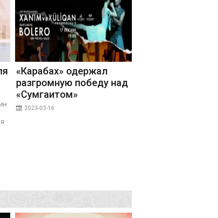
ля
«Карабах» одержал
разгромную победу над
«Сумгаитом»
ин
2023-03-16
бя