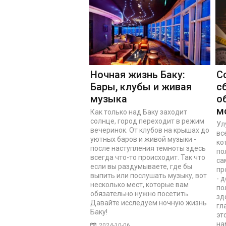
Ночная жизнь Баку:
С
Бары, клубы и живая
с
музыка
о
м
Как только над Баку заходит
солнце, город переходит в режим
Ул
вечеринок. От клубов на крышах до
вс
уютных баров и живой музыки -
ко
после наступления темноты здесь
по
всегда что-то происходит. Так что
са
если вы раздумываете, где бы
пр
выпить или послушать музыку, вот
- 
несколько мест, которые вам
по
обязательно нужно посетить.
зд
Давайте исследуем ночную жизнь
гл
Баку!
эт
на
2024-10-06