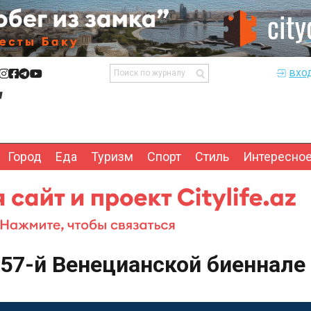
вхо
Город
Еда
Туризм
Спорт
Стиль
Интересно
57-й Венецианской биеннале