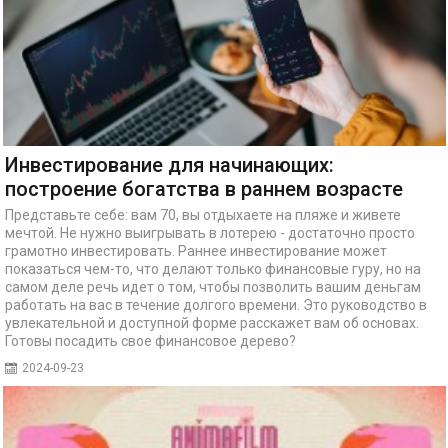
Инвестирование для начинающих:
построение богатства в раннем возрасте
Представьте себе: вам 70, вы отдыхаете на пляже и живете
мечтой. Не нужно выигрывать в лотерею - достаточно просто
грамотно инвестировать. Раннее инвестирование может
показаться чем-то, что делают только финансовые гуру, но на
самом деле речь идет о том, чтобы позволить вашим деньгам
работать на вас в течение долгого времени. Это руководство в
увлекательной и доступной форме расскажет вам об основах.
Готовы посадить свое финансовое дерево?
2024-09-23