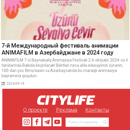
7-й Международный фестиваль анимации
ANIMAFILM в Азербайджане в 2024 году
ANİMAFİLM 7-ci Beynəlxalq Animasiya Festivalı 2-6 oktyabr 2024-cü il
tarixlərində Bakıda keçiriləcək! Biletləri necə əldə edəcəyinizi öyrənin,
100-dən çox filmə baxın və Azərbaycanda bu maraqlı animasiya
bayramına qoşulun.
2024-09-18
О проекте
Реклама
Контакты