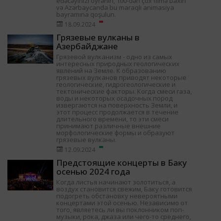
edəcəyinizi öyrənin, 100-dən çox filmə baxın
və Azərbaycanda bu maraqlı animasiya
bayramına qoşulun.
18.09.2024
Грязевые вулканы в
Азербайджане
Грязевой вулканизм - одно из самых
интересных природных геологических
явлений на Земле. К образованию
грязевых вулканов приводят некоторые
геологические, гидрогеологические и
тектонические факторы. Когда смеси газа,
воды и некоторых осадочных пород
извергаются на поверхность Земли, и
этот процесс продолжается в течение
длительного времени, то эти смеси
принимают различные внешние
морфологические формы и образуют
грязевые вулканы.
12.09.2024
Предстоящие концерты в Баку
осенью 2024 года
Когда листья начинают золотиться, а
воздух становится свежим, Баку готовится
подогреть обстановку невероятными
концертами этой осенью. Независимо от
того, являетесь ли вы поклонником поп-
музыки, рока, джаза или чего-то среднего,