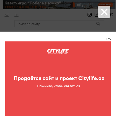
AZ
|
EN
регистрация
вход
Citylife Magazine
0:24
Меню
Каталог
Торговые центры
Nasimi Park Center
Nasimi Park Center