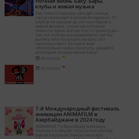
Ночная жизнь Баку: Бары,
клубы и живая музыка
Как только над Баку заходит солнце,
город переходит в режим вечеринок. От
клубов на крышах до уютных баров и
живой музыки - после наступления
темноты здесь всегда что-то происходит.
Так что если вы раздумываете, где бы
выпить или послушать музыку, вот
несколько мест, которые вам
обязательно нужно посетить. Давайте
исследуем ночную жизнь Баку!
06.10.2024
02.10.2024
7-й Международный фестиваль
анимации ANIMAFILM в
Азербайджане в 2024 году
ANİMAFİLM 7-ci Beynəlxalq Animasiya
Festivalı 2-6 oktyabr 2024-cü il tarixlərində
Bakıda keçiriləcək! Biletləri necə əldə