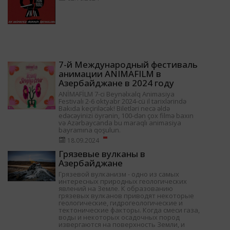
7-й Международный фестиваль
анимации ANIMAFILM в
Азербайджане в 2024 году
ANİMAFİLM 7-ci Beynəlxalq Animasiya
Festivalı 2-6 oktyabr 2024-cü il tarixlərində
Bakıda keçiriləcək! Biletləri necə əldə
edəcəyinizi öyrənin, 100-dən çox filmə baxın
və Azərbaycanda bu maraqlı animasiya
bayramına qoşulun.
18.09.2024
Грязевые вулканы в
Азербайджане
Грязевой вулканизм - одно из самых
интересных природных геологических
явлений на Земле. К образованию
грязевых вулканов приводят некоторые
геологические, гидрогеологические и
тектонические факторы. Когда смеси газа,
воды и некоторых осадочных пород
извергаются на поверхность Земли, и