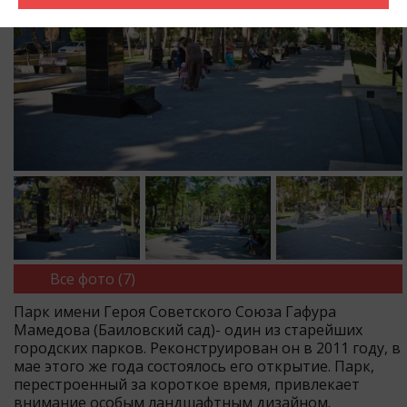
Все фото (7)
Парк имени Героя Советского Союза Гафура
Мамедова (Баиловский сад)- один из старейших
городских парков. Реконструирован он в 2011 году, в
мае этого же года состоялось его открытие. Парк,
перестроенный за короткое время, привлекает
внимание особым ландшафтным дизайном.