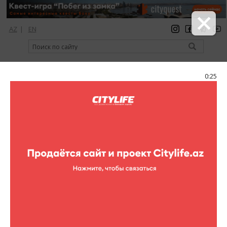
AZ
|
EN
регистрация
вход
Citylife Magazine
0:25
Меню
Каталог
Парки
Баиловский сад
Баиловский сад